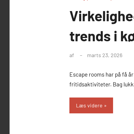
Virkeligh
trends i 
af
marts 23, 2026
Escape rooms har på få år
fritidsaktiviteter. Bag lu
Læs videre