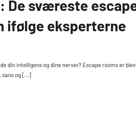
q: De sværeste escap
 ifølge eksperterne
både din intelligens og dine nerver? Escape rooms er blev
sk sans og […]