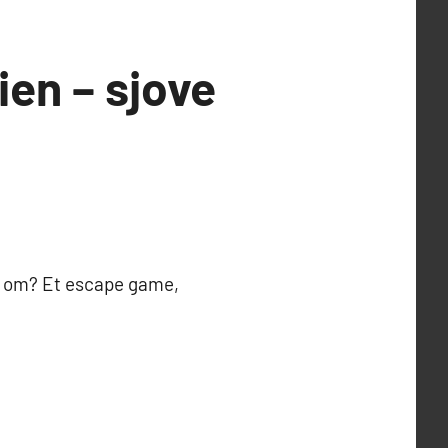
en – sjove
es om? Et escape game,