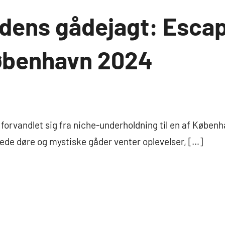
edens gådejagt: Esca
københavn 2024
 forvandlet sig fra niche-underholdning til en af Købe
kkede døre og mystiske gåder venter oplevelser, […]