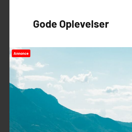
Videre
til
Gode Oplevelser
indhold
Annonce