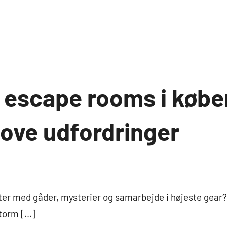
 escape rooms i købe
sjove udfordringer
æfter med gåder, mysterier og samarbejde i højeste gea
torm […]