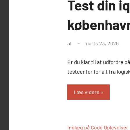
Test din i
københavn
af
marts 23, 2026
Er du klar til at udfordre 
testcenter for alt fra logi
Læs videre
Indlæg på Gode Oplevelser