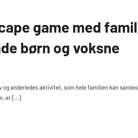
scape game med famili
åde børn og voksne
ov og anderledes aktivitet, som hele familien kan saml
m, er […]