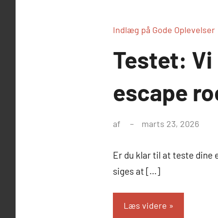
Indlæg på Gode Oplevelser
Testet: V
escape roo
af
marts 23, 2026
Er du klar til at teste din
siges at […]
Læs videre