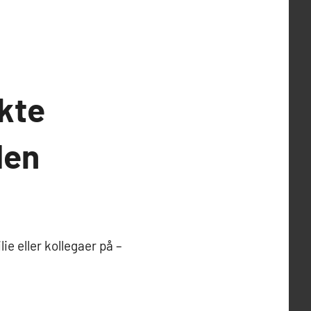
kte
den
e eller kollegaer på –