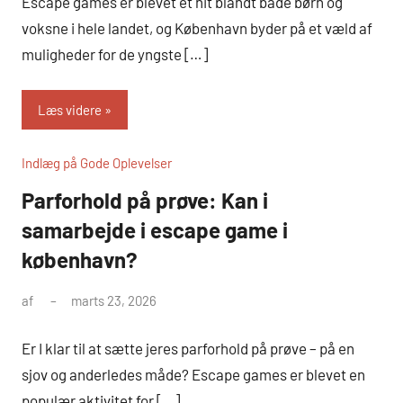
Escape games er blevet et hit blandt både børn og
voksne i hele landet, og København byder på et væld af
muligheder for de yngste […]
Læs videre
Indlæg på Gode Oplevelser
Parforhold på prøve: Kan i
samarbejde i escape game i
københavn?
af
marts 23, 2026
Er I klar til at sætte jeres parforhold på prøve – på en
sjov og anderledes måde? Escape games er blevet en
populær aktivitet for […]