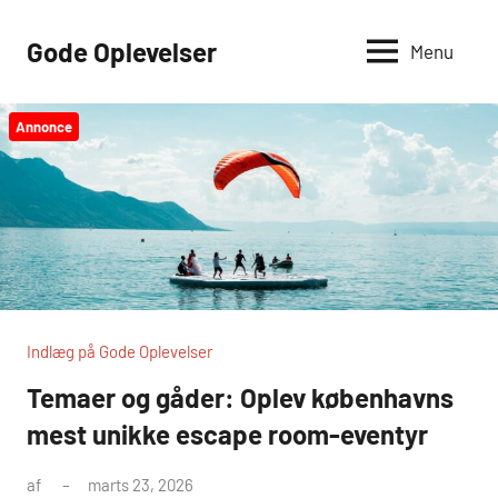
Videre
til
Gode Oplevelser
Menu
indhold
Annonce
Indlæg på Gode Oplevelser
Temaer og gåder: Oplev københavns
mest unikke escape room-eventyr
af
marts 23, 2026