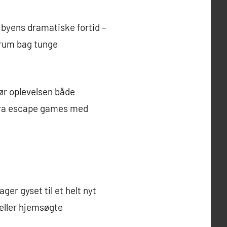
 byens dramatiske fortid –
 rum bag tunge
gør oplevelsen både
 fra escape games med
er gyset til et helt nyt
 eller hjemsøgte