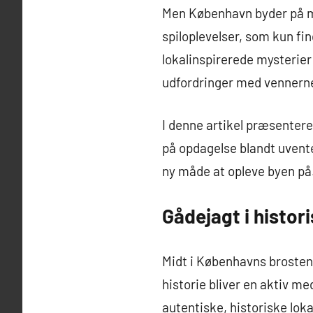
Men København byder på m
spiloplevelser, som kun fi
lokalinspirerede mysterier
udfordringer med vennerne
I denne artikel præsenter
på opdagelse blandt uvente
ny måde at opleve byen på
Gådejagt i histor
Midt i Københavns brosten
historie bliver en aktiv me
autentiske, historiske lokal