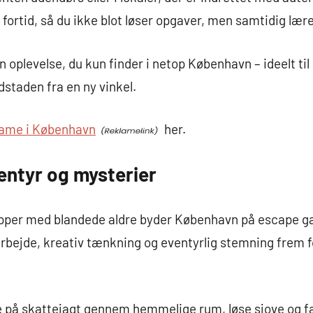
 fortid, så du ikke blot løser opgaver, men samtidig lær
en oplevelse, du kun finder i netop København – ideelt til
dstaden fra en ny vinkel.
ame i København
her.
entyr og mysterier
rupper med blandede aldre byder København på escape g
bejde, kreativ tænkning og eventyrlig stemning frem f
e på skattejagt gennem hemmelige rum, løse sjove og 