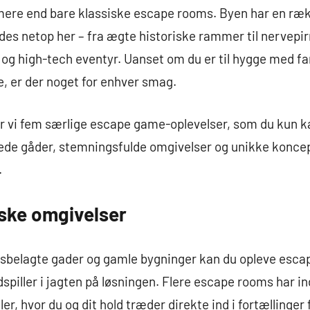
ere end bare klassiske escape rooms. Byen har en ræk
ndes netop her – fra ægte historiske rammer til nervepi
 og high-tech eventyr. Uanset om du er til hygge med fam
, er der noget for enhver smag.
er vi fem særlige escape game-oplevelser, som du kun k
de gåder, stemningsfulde omgivelser og unikke koncepte
.
iske omgivelser
sbelagte gader og gamle bygninger kan du opleve esca
dspiller i jagten på løsningen. Flere escape rooms har i
er, hvor du og dit hold træder direkte ind i fortællinger 