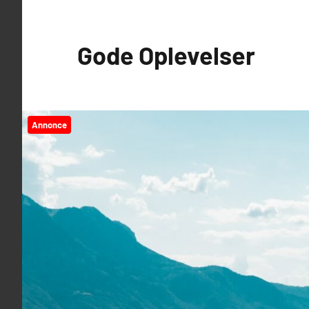
Videre
til
Gode Oplevelser
indhold
Annonce