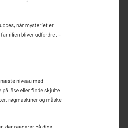
succes, når mysteriet er
 familien bliver udfordret –
il næste niveau med
på låse eller finde skjulte
ekter, røgmaskiner og måske
, der reagerer på dine