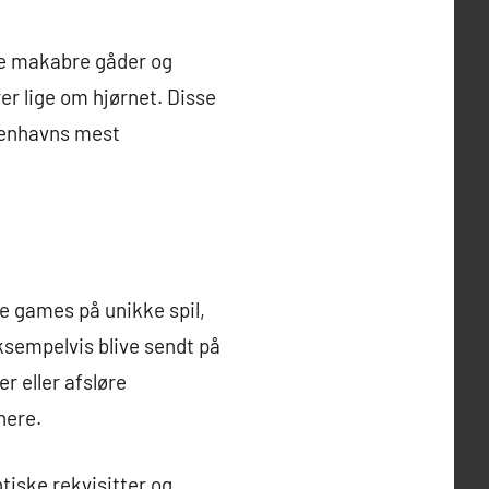
øse makabre gåder og
er lige om hjørnet. Disse
øbenhavns mest
e games på unikke spil,
eksempelvis blive sendt på
 eller afsløre
nere.
tiske rekvisitter og