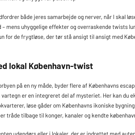
fordrer både jeres samarbejde og nerver, når I skal l
ud – mens uhyggelige effekter og overraskende twists lur
 for de frygtløse, der tør stå ansigt til ansigt med K
d lokal København-twist
torbyen på en ny måde, byder flere af Københavns escap
s vartegn er en integreret del af mysteriet. Her kan du 
varterer, løse gåder om Københavns ikoniske bygninger
r tråde tilbage til konger, kanaler og kendte københav
nten udendørs eller i lokaler, der er indrettet med auten