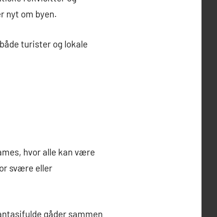
er nyt om byen.
 både turister og lokale
ames, hvor alle kan være
or svære eller
fantasifulde gåder sammen