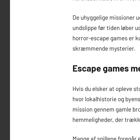
De uhyggelige missioner ud
undslippe før tiden løber 
horror-escape games er kun
skræmmende mysterier.
Escape games me
Hvis du elsker at opleve s
hvor lokalhistorie og byen
mission gennem gamle brok
hemmeligheder, der trække
Mange af spillene foregår e