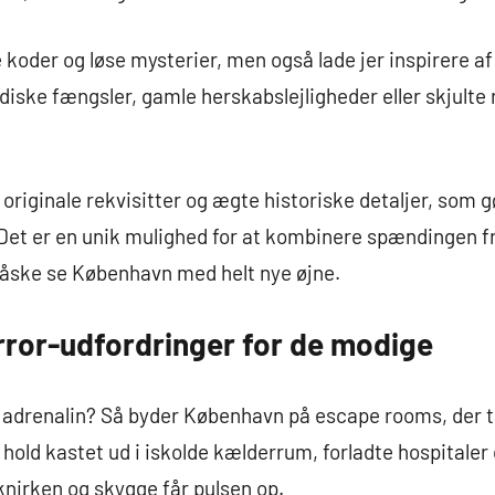
 koder og løse mysterier, men også lade jer inspirere af
diske fængsler, gamle herskabslejligheder eller skjulte
riginale rekvisitter og ægte historiske detaljer, som 
 Det er en unik mulighed for at kombinere spændingen
måske se København med helt nye øjne.
or-udfordringer for de modige
g adrenalin? Så byder København på escape rooms, der tag
t hold kastet ud i iskolde kælderrum, forladte hospitaler
 knirken og skygge får pulsen op.