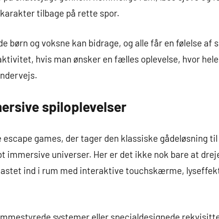
karakter tilbage på rette spor.
de børn og voksne kan bidrage, og alle får en følelse af 
aktivitet, hvis man ønsker en fælles oplevelse, hvor hele
undervejs.
ersive spiloplevelser
re escape games, der tager den klassiske gådeløsning t
 immersive universer. Her er det ikke nok bare at dreje 
u kastet ind i rum med interaktive touchskærme, lyseff
mmestyrede systemer eller specialdesignede rekvisitter