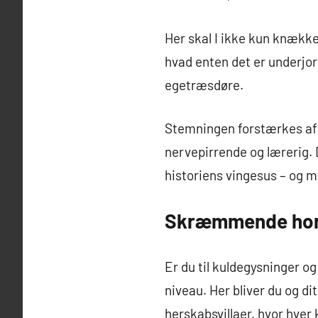
Her skal I ikke kun knække
hvad enten det er underjor
egetræsdøre.
Stemningen forstærkes af o
nervepirrende og lærerig.
historiens vingesus – og 
Skræmmende horr
Er du til kuldegysninger o
niveau. Her bliver du og di
herskabsvillaer, hvor hver