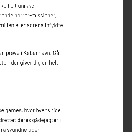
ke helt unikke
rrende horror-missioner,
ilien eller adrenalinfyldte
an prøve i København. Gå
r, der giver dig en helt
pe games, hvor byens rige
ndrettet deres gådejagter i
fra svundne tider.