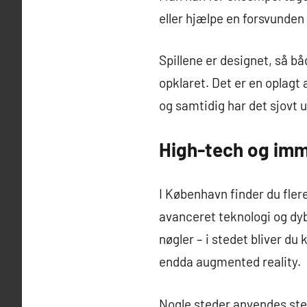
eller hjælpe en forsvunden 
Spillene er designet, så bå
opklaret. Det er en oplagt 
og samtidig har det sjovt 
High-tech og imm
I København finder du fle
avanceret teknologi og dybt
nøgler – i stedet bliver d
endda augmented reality.
Nogle steder anvendes ste