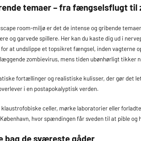
ende temaer – fra fængselsflugt til
cape room-miljø er det de intense og gribende temaer, 
 og garvede spillere. Her kan du kaste dig ud i nervep
or at undslippe et topsikret fængsel, inden vagterne opd
elæggende zombievirus, mens tiden ubønhørligt tikker n
ke fortællinger og realistiske kulisser, der gør det let 
 overlever i en postapokalyptisk verden.
austrofobiske celler, mørke laboratorier eller forladte 
København, hvor spændingen får sveden til at pible og hj
 bag de sværeste gåder