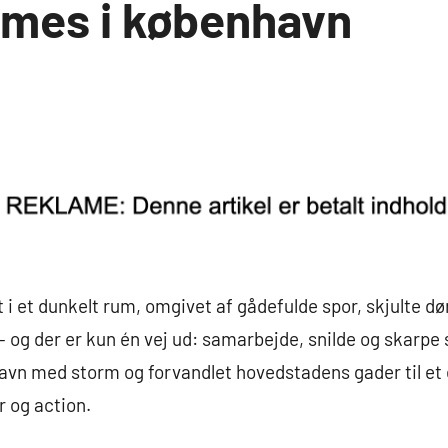
mes i københavn
dt i et dunkelt rum, omgivet af gådefulde spor, skjulte d
 – og der er kun én vej ud: samarbejde, snilde og skarp
vn med storm og forvandlet hovedstadens gader til et e
 og action.