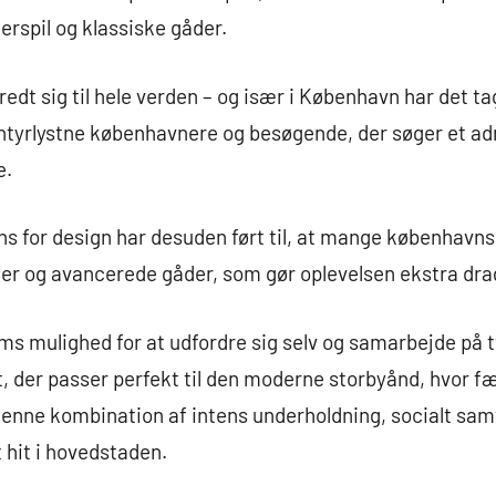
erspil og klassiske gåder.
dt sig til hele verden – og især i København har det tag
ntyrlystne københavnere og besøgende, der søger et ad
e.
ans for design har desuden ført til, at mange københav
r og avancerede gåder, som gør oplevelsen ekstra dr
s mulighed for at udfordre sig selv og samarbejde på t
nt, der passer perfekt til den moderne storbyånd, hvor 
denne kombination af intens underholdning, socialt sam
 hit i hovedstaden.