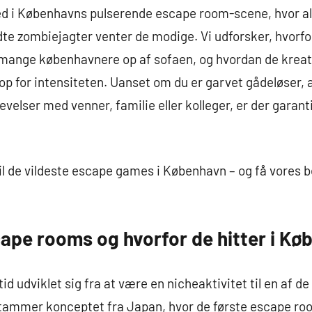
ned i Københavns pulserende escape room-scene, hvor al
dte zombiejagter venter de modige. Vi udforsker, hvorf
 mange københavnere op af sofaen, og hvordan de kreati
op for intensiteten. Uanset om du er garvet gådeløser, 
levelser med venner, familie eller kolleger, er der garant
l de vildeste escape games i København – og få vores beds
cape rooms og hvorfor de hitter i K
id udviklet sig fra at være en nicheaktivitet til en af 
stammer konceptet fra Japan, hvor de første escape ro