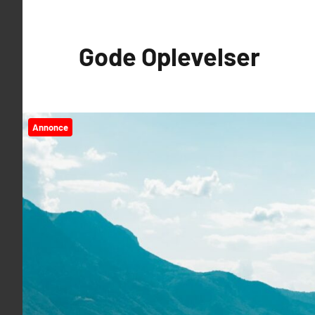
Videre
til
Gode Oplevelser
indhold
Annonce