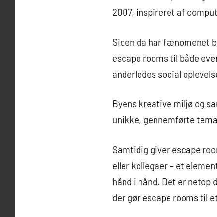
2007, inspireret af comput
Siden da har fænomenet bre
escape rooms til både eve
anderledes social oplevels
Byens kreative miljø og s
unikke, gennemførte temae
Samtidig giver escape room
eller kollegaer – et eleme
hånd i hånd. Det er netop 
der gør escape rooms til et