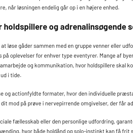
re, når løsningen endelig går op i en højere enhed.
 holdspillere og adrenalinsøgende s
at løse gåder sammen med en gruppe venner eller udford
på oplevelser for enhver type eventyrer. Mange af by
samarbejde og kommunikation, hvor holdspillere skal k
d i tide.
 og actionfyldte formater, hvor den individuelle præstat
dit mod på prøve i nervepirrende omgivelser, der får ad
ciale fællesskab eller den personlige udfordring, gara
ænding, hvor både holdånd og solo-instinkt kan få frit s