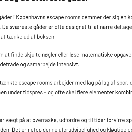
åder i Københavns escape rooms gemmer der sig en kom
. De sværeste gåder er ofte designet til at narre deltag
l at tænke ud af boksen.
m at finde skjulte nøgler eller løse matematiske opgav
edetråde og samarbejde intensivt.
nkte escape rooms arbejder med lag på lag af spor, de
 under tidspres – og ofte skal flere elementer kombi
vægt på at overraske, udfordre og til tider forvirre spi
den. Det er netop denne uforudsigelighed og kløgtige o