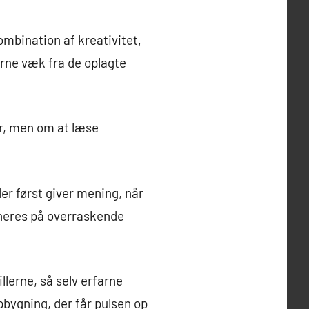
bination af kreativitet,
erne væk fra de oplagte
er, men om at læse
r først giver mening, når
neres på overraskende
llerne, så selv erfarne
pbygning, der får pulsen op