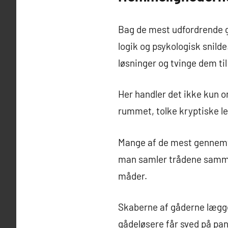
Bag de mest udfordrende g
logik og psykologisk snilde
løsninger og tvinge dem ti
Her handler det ikke kun o
rummet, tolke kryptiske l
Mange af de mest gennemtæ
man samler trådene sammen
måder.
Skaberne af gåderne lægger 
gådeløsere får sved på pan