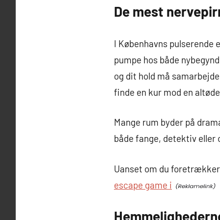
De mest nervepirr
I Københavns pulserende es
pumpe hos både nybegyndere
og dit hold må samarbejde f
finde en kur mod en altød
Mange rum byder på dramatis
både fange, detektiv eller
Uanset om du foretrækker kl
escape game i
Hemmelighederne