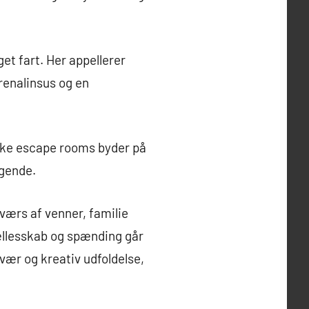
et fart. Her appellerer
renalinsus og en
nske escape rooms byder på
agende.
værs af venner, familie
fællesskab og spænding går
vær og kreativ udfoldelse,