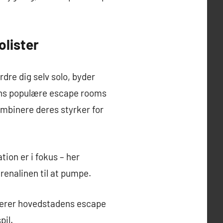
olister
re dig selv solo, byder
ens populære escape rooms
ombinere deres styrker for
ion er i fokus – her
renalinen til at pumpe.
nterer hovedstadens escape
pil.