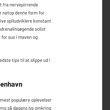
t fra nervepirrende
or netop denne form for
ve spiludviklere konstant
adrenalinsøgende solist
i for sus i maven og
te tips til at slippe ud i
øbenhavn
de mest populære oplevelser
oms så dagens lys omkring