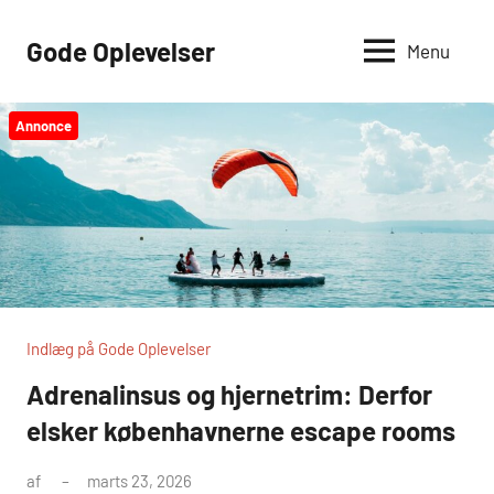
Videre
til
Gode Oplevelser
Menu
indhold
Annonce
Indlæg på Gode Oplevelser
Adrenalinsus og hjernetrim: Derfor
elsker københavnerne escape rooms
af
marts 23, 2026