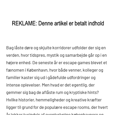
Bag låste døre og skjulte korridorer udfolder der sig en
verden, hvor tidspres, mystik og samarbejde går op i en
højere enhed. De seneste år er escape games blevet et
fænomen i København, hvor både venner, kolleger og
familier kaster sig ud i gådefulde udfordringer og
intense oplevelser. Men hvad er det egentlig, der
gemmer sig bag de aflåste rum og kryptiske hints?
Hvilke historier, hemmeligheder og kreative kræfter
ligger til grund for de populære escape rooms, der hvert
år lokker tusindvis af eventyrlystne københavnere og