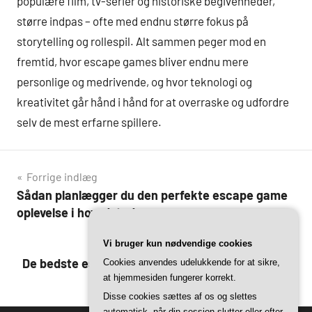
populære film, tv-serier og historiske begivenheder,
større indpas – ofte med endnu større fokus på
storytelling og rollespil. Alt sammen peger mod en
fremtid, hvor escape games bliver endnu mere
personlige og medrivende, og hvor teknologi og
kreativitet går hånd i hånd for at overraske og udfordre
selv de mest erfarne spillere.
Indlægsnavigation
Forrige indlæg
Sådan planlægger du den perfekte escape game
oplevelse i hovedstaden
Vi bruger kun nødvendige cookies
Næste indlæg
De bedste escape rooms i københavn – vores top
Cookies anvendes udelukkende for at sikre,
at hjemmesiden fungerer korrekt.
5 favoritter
Disse cookies sættes af os og slettes
automatisk, når din session slutter eller efter