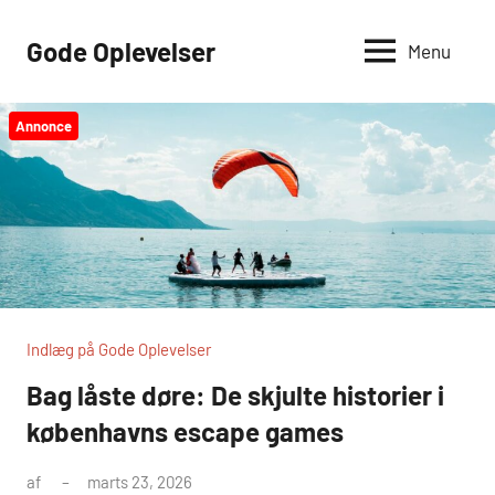
Videre
til
Gode Oplevelser
Menu
indhold
Annonce
Indlæg på Gode Oplevelser
Bag låste døre: De skjulte historier i
københavns escape games
af
marts 23, 2026