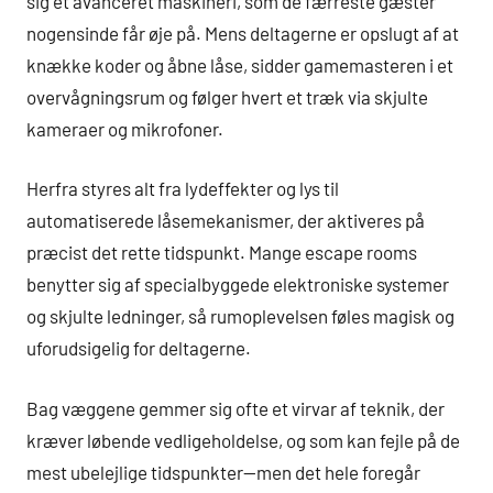
sig et avanceret maskineri, som de færreste gæster
nogensinde får øje på. Mens deltagerne er opslugt af at
knække koder og åbne låse, sidder gamemasteren i et
overvågningsrum og følger hvert et træk via skjulte
kameraer og mikrofoner.
Herfra styres alt fra lydeffekter og lys til
automatiserede låsemekanismer, der aktiveres på
præcist det rette tidspunkt. Mange escape rooms
benytter sig af specialbyggede elektroniske systemer
og skjulte ledninger, så rumoplevelsen føles magisk og
uforudsigelig for deltagerne.
Bag væggene gemmer sig ofte et virvar af teknik, der
kræver løbende vedligeholdelse, og som kan fejle på de
mest ubelejlige tidspunkter—men det hele foregår