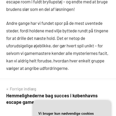
escape room i fuldt bryllupstøj – og endte med at bruge
brudens slør som en del af løsningen!
Andre gange har vi fundet spor på de mest uventede
steder, fordi holdene med vilje byttede rundt på tingene
for at drille det næste hold. Det er netop de
uforudsigelige øjeblikke, der gør hvert spil unikt – for
selvom vi gamemastere kender alle mysteriernes facit,
kan vi aldrig helt forudse, hvordan hver enkelt gruppe
vælger at angribe udfordringerne.
Indlægsnavigation
Forrige indlæg
Hemmelighederne bag succes i københavns
escape games
Næste indlæg
Vi bruger kun nødvendige cookies