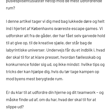
puslespilsentusiaster netop mod de mest udfordrende
rum?
I denne artikel tager vi dig med bag lukkede døre og helt
ind i hjertet af Københavns sværeste escape games. Vi
udforsker alt fra de gåder, der har fået selv garvede hold
til at give op, til de kreative sjæle, der står bag de
labyrintiske universer. Undervejs får du et indblik i, hvad
der skal til for at klare presset, hvordan fællesskab og
konkurrence folder sig ud, og ikke mindst: hvilke tips og
tricks der kan hjælpe dig, hvis du tør tage kampen op
mod byens mest berygtede rum.
Er du klar til at udfordre din hjerne og dit teamwork – og
måske finde ud af, om du har, hvad der skal til for at
slippe ud?