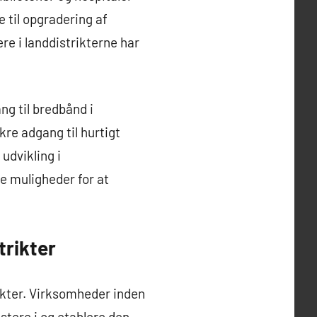
e til opgradering af
re i landdistrikterne har
ng til bredbånd i
re adgang til hurtigt
udvikling i
ge muligheder for at
trikter
rikter. Virksomheder inden
stere i og etablere den