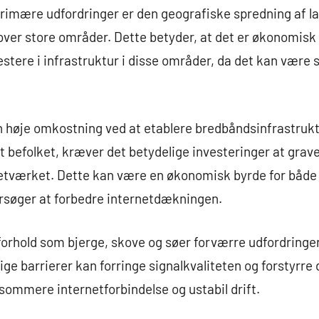
 primære udfordringer er den geografiske spredning af la
over store områder. Dette betyder, at det er økonomisk 
tere i infrastruktur i disse områder, da det kan være s
 høje omkostning ved at etablere bredbåndsinfrastruktur
t befolket, kræver det betydelige investeringer at grav
netværket. Dette kan være en økonomisk byrde for båd
orsøger at forbedre internetdækningen.
orhold som bjerge, skove og søer forværre udfordringe
lige barrierer kan forringe signalkvaliteten og forstyrre
gsommere internetforbindelse og ustabil drift.