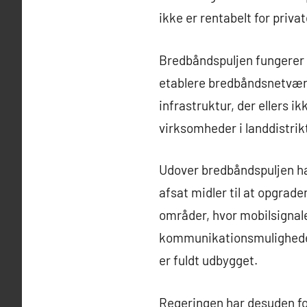
ikke er rentabelt for priva
Bredbåndspuljen fungerer 
etablere bredbåndsnetværk 
infrastruktur, der ellers i
virksomheder i landdistrikt
Udover bredbåndspuljen har
afsat midler til at opgrad
områder, hvor mobilsignalet
kommunikationsmuligheder 
er fuldt udbygget.
Regeringen har desuden foku