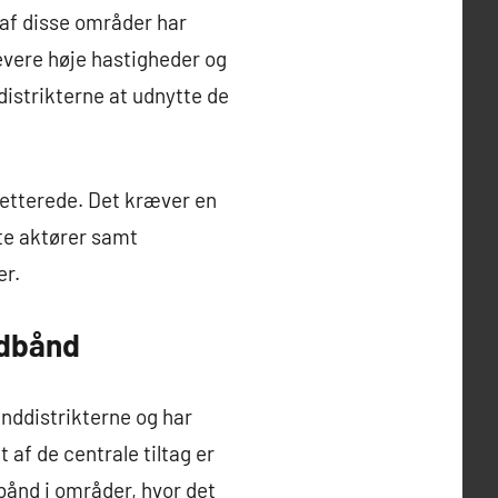
 af disse områder har
evere høje hastigheder og
distrikterne at udnytte de
cetterede. Det kræver en
te aktører samt
er.
redbånd
anddistrikterne og har
af de centrale tiltag er
bånd i områder, hvor det