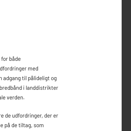
r for både
udfordringer med
adgang til pålideligt og
 bredbånd i landdistrikter
ale verden.
re de udfordringer, der er
se på de tiltag, som