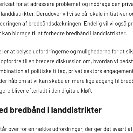
ærksat for at adressere problemet og inddrage den priv
anddistrikter. Derudover vil vi se på lokale initiativer 
rbedringen af bredbåndsdækningen. Endelig vil vi også 
 kan bidrage til at forbedre bredbånd i landdistrikter.
 er at belyse udfordringerne og mulighederne for at sikr
og opfordre til en bredere diskussion om, hvordan vi bed
bination af politiske tiltag, privat sektors engagement,
der håb om at vi kan skabe en mere lige adgang til bredb
re bliver efterladt i den digitale kløft.
ed bredbånd i landdistrikter
tår over for en række udfordringer, der gør det svært at 