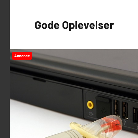
Videre
til
Gode Oplevelser
indhold
Annonce