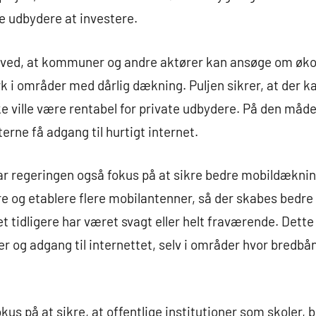
te udbydere at investere.
ved, at kommuner og andre aktører kan ansøge om økon
i områder med dårlig dækning. Puljen sikrer, at der ka
kke ville være rentabel for private udbydere. På den måd
erne få adgang til hurtigt internet.
 regeringen også fokus på at sikre bedre mobildækning 
ere og etablere flere mobilantenner, så der skabes bedre
 tidligere har været svagt eller helt fraværende. Dette 
og adgang til internettet, selv i områder hvor bredb
s på at sikre, at offentlige institutioner som skoler, b