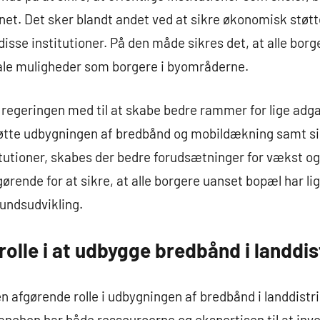
rnet. Det sker blandt andet ved at sikre økonomisk støtt
sse institutioner. På den måde sikres det, at alle borge
ale muligheder som borgere i byområderne.
a regeringen med til at skabe bedre rammer for lige adga
tøtte udbygningen af bredbånd og mobildækning samt sik
itutioner, skabes der bedre forudsætninger for vækst og 
gørende for at sikre, at alle borgere uanset bopæl har li
fundsudvikling.
rolle i at udbygge bredbånd i landdis
 en afgørende rolle i udbygningen af bredbånd i landdist
chen har både ressourcerne og ekspertisen til at inve