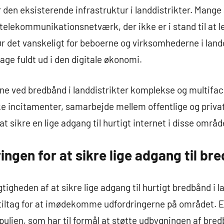
r den eksisterende infrastruktur i landdistrikter. Mange
telekommunikationsnetværk, der ikke er i stand til at l
gør det vanskeligt for beboerne og virksomhederne i land
age fuldt ud i den digitale økonomi.
rne ved bredbånd i landdistrikter komplekse og multifa
 incitamenter, samarbejde mellem offentlige og priva
at sikre en lige adgang til hurtigt internet i disse områd
ringen for at sikre lige adgang til b
igheden af at sikre lige adgang til hurtigt bredbånd i l
iltag for at imødekomme udfordringerne på området. Et 
uljen, som har til formål at støtte udbygningen af bred