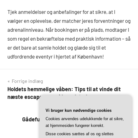
Tjek anmeldelser og anbefalinger for at sikre, at I
vælger en oplevelse, der matcher jeres forventninger og
adrenalinniveau. Når bookingen er på plads, modtager I
som regel en bekræftelse med praktisk information – så
er det bare at samle holdet og glæde sig til et
udfordrende eventyr i hjertet af København!
Indlægsnavigation
Forrige indlæg
Holdets hemmelige våben: Tips til at vinde dit
næste escape game i hovedstaden
Næste indlæg
Vi bruger kun nødvendige cookies
Gådefulde gader: De bedste escape rooms i
Cookies anvendes udelukkende for at sikre,
at hjemmesiden fungerer korrekt.
københavn
Disse cookies sættes af os og slettes