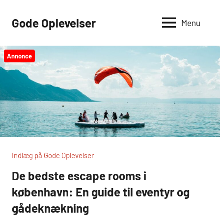
Videre
til
Gode Oplevelser
Menu
indhold
Annonce
Indlæg på Gode Oplevelser
De bedste escape rooms i
københavn: En guide til eventyr og
gådeknækning