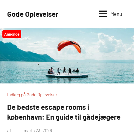
Videre
til
Gode Oplevelser
Menu
indhold
Annonce
Indlæg på Gode Oplevelser
De bedste escape rooms i
københavn: En guide til gådejægere
af
marts 23, 2026