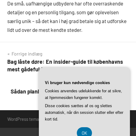
De små, uafhængige udbydere har ofte overraskende
detaljer og en personlig tilgang, som gør oplevelsen
særlig unik – så det kan i høj grad betale sig at udforske
lidt ud over de mest kendte steder.
Indlægsnavigation
Forrige indlæg
Bag låste døre: En insider-guide til københavns
mest gådefulde escape rooms
Vi bruger kun nødvendige cookies
Næste indlæg
Sådan planlægger du den perfekte escape game
Cookies anvendes udelukkende for at sikre,
at hjemmesiden fungerer korrekt.
aften i hovedstaden
Disse cookies sættes af os og slettes
automatisk, når din session slutter eller efter
WordPress tema: Harrison by ThemeZee.
kort tid.
OK