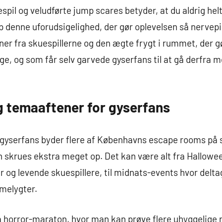
spil og veludførte jump scares betyder, at du aldrig hel
p denne uforudsigelighed, der gør oplevelsen så nervep
oner fra skuespillerne og den ægte frygt i rummet, der g
e, og som får selv garvede gyserfans til at gå derfra 
g temaaftener for gyserfans
e gyserfans byder flere af Københavns escape rooms på 
 skrues ekstra meget op. Det kan være alt fra Hallowe
g levende skuespillere, til midnats-events hvor deltag
mmelygter.
 horror-maraton, hvor man kan prøve flere uhyggelige r