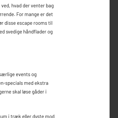
t ved, hvad der venter bag
irrende. For mange er det
ør disse escape rooms til
med svedige håndflader og
særlige events og
en-specials med ekstra
erne skal løse gåder i
um i træk eller dyste mod