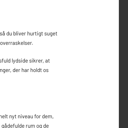
så du bliver hurtigt suget
 overraskelser.
ld lydside sikrer, at
nger, der har holdt os
helt nyt niveau for dem,
e gådefulde rum og de