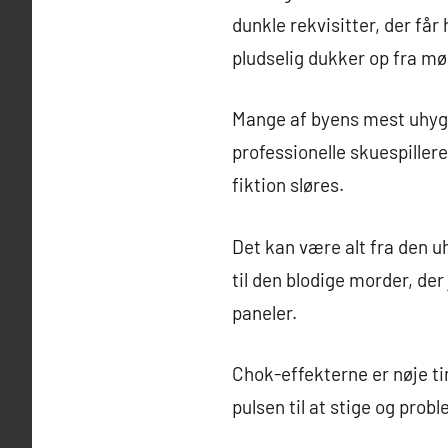
dunkle rekvisitter, der få
pludselig dukker op fra m
Mange af byens mest uhygg
professionelle skuespiller
fiktion sløres.
Det kan være alt fra den uh
til den blodige morder, de
paneler.
Chok-effekterne er nøje ti
pulsen til at stige og prob