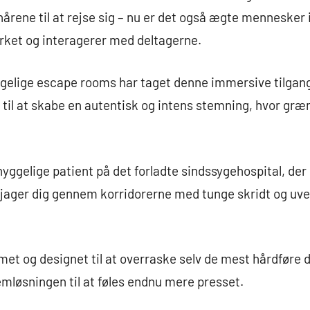
r hårene til at rejse sig – nu er det også ægte menneske
ørket og interagerer med deltagerne.
elige escape rooms har taget denne immersive tilgang t
e til at skabe en autentisk og intens stemning, hvor gr
yggelige patient på det forladte sindssygehospital, der p
r jager dig gennem korridorerne med tunge skridt og uve
met og designet til at overraske selv de mest hårdføre d
lemløsningen til at føles endnu mere presset.