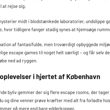
 at rejse sig.
mysterier midt i blodstænkede laboratorier, undslippe 
e, hvor tidligere fanger stadig synes at hjemsøge rumm
ation af fantasifulde, men troværdigt opbyggede miljø
ige escape games til noget helt særligt – og får selv de 
øbe ned ad ryggen.
oplevelser i hjertet af København
nde byliv gemmer der sig flere escape rooms, der tager
du og dine venner prøve kræfter med alt fra forladte hos
emmer på mere end bare edderkopper.