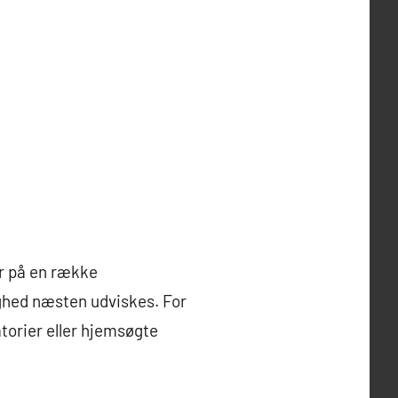
r på en række
ghed næsten udviskes. For
atorier eller hjemsøgte