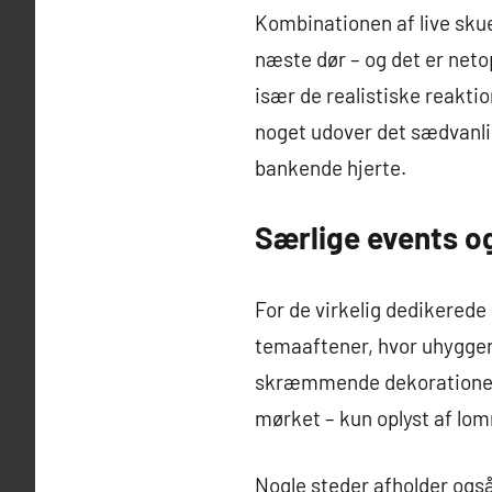
Kombinationen af live skue
næste dør – og det er neto
især de realistiske reakti
noget udover det sædvanlig
bankende hjerte.
Særlige events o
For de virkelig dedikered
temaaftener, hvor uhyggen
skræmmende dekorationer o
mørket – kun oplyst af lo
Nogle steder afholder også