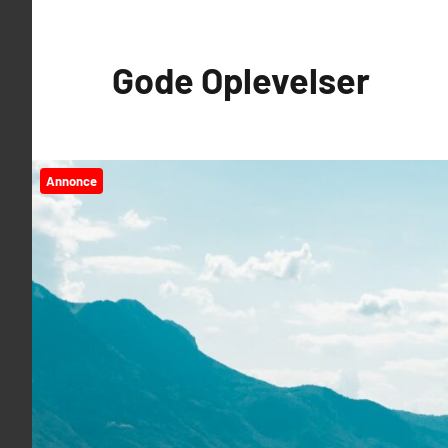
Videre
til
Gode Oplevelser
indhold
Annonce