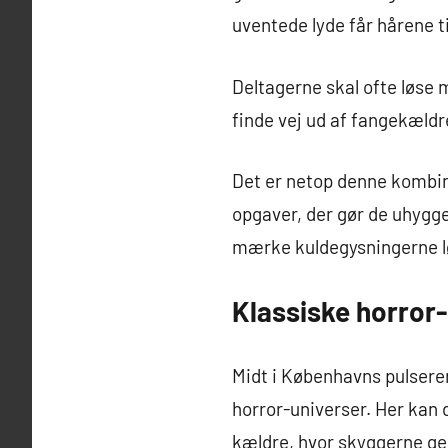
uventede lyde får hårene til
Deltagerne skal ofte løse 
finde vej ud af fangekældr
Det er netop denne kombin
opgaver, der gør de uhyggel
mærke kuldegysningerne l
Klassiske horror-
Midt i Københavns pulsere
horror-universer. Her kan 
kældre, hvor skyggerne g