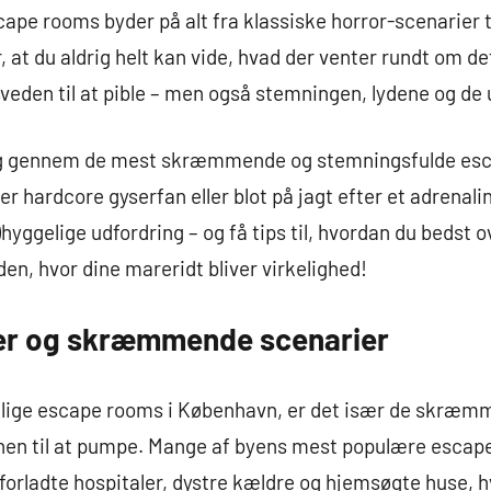
pe rooms byder på alt fra klassiske horror-scenarier ti
r, at du aldrig helt kan vide, hvad der venter rundt om d
sveden til at pible – men også stemningen, lydene og de
 dig gennem de mest skræmmende og stemningsfulde esc
 hardcore gyserfan eller blot på jagt efter et adrenalin
u)hyggelige udfordring – og få tips til, hvordan du bedst
en, hvor dine mareridt bliver virkelighed!
er og skræmmende scenarier
elige escape rooms i København, er det især de skræ
linen til at pumpe. Mange af byens mest populære esca
forladte hospitaler, dystre kældre og hjemsøgte huse, hv