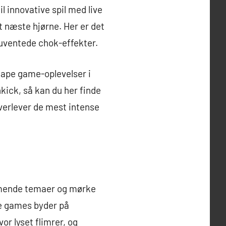
l innovative spil med live
et næste hjørne. Her er det
 uventede chok-effekter.
ape game-oplevelser i
kick, så kan du her finde
 overlever de mest intense
mmende temaer og mørke
pe games byder på
or lyset flimrer, og