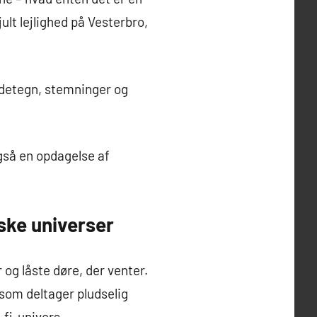
ult lejlighed på Vesterbro,
ndetegn, stemninger og
gså en opdagelse af
iske universer
og låste døre, der venter.
som deltager pludselig
-fi-univers.