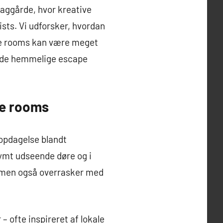
baggårde, hvor kreative
ists. Vi udforsker, hvordan
ape rooms kan være meget
il de hemmelige escape
pe rooms
 opdagelse blandt
ymt udseende døre og i
t, men også overrasker med
– ofte inspireret af lokale