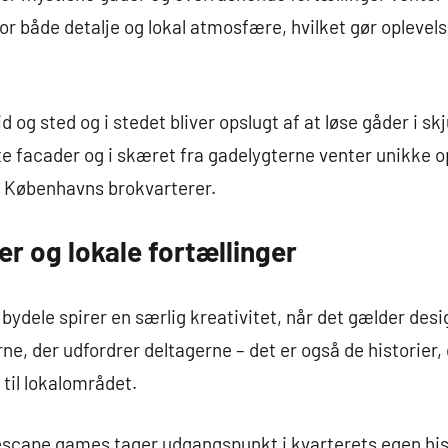
r både detalje og lokal atmosfære, hvilket gør oplevel
 og sted og i stedet bliver opslugt af at løse gåder i s
dte facader og i skæret fra gadelygterne venter unikke o
 i Københavns brokvarterer.
r og lokale fortællinger
ydele spirer en særlig kreativitet, når det gælder des
rne, der udfordrer deltagerne – det er også de historier
til lokalområdet.
scape games tager udgangspunkt i kvarterets egen hist