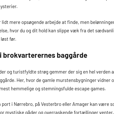
ysterier.
r lidt mere opsøgende arbejde at finde, men belønninge
se, hvor du og dit hold kan slippe væk fra det sædvanlig
løst før.
 i brokvarterernes baggårde
er og turistfyldte strøg gemmer der sig en hel verden a
ggårde. Her, hvor de gamle murstensbygninger vidner om
 mest hemmelige og stemningsfulde escape games.
 port i Nørrebro, på Vesterbro eller Amager kan være 
hvor mystiske gåder og overraskende fortællinger venter