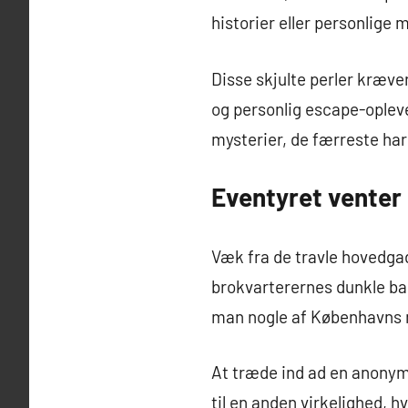
historier eller personlige m
Disse skjulte perler kræve
og personlig escape-oplevel
mysterier, de færreste har 
Eventyret venter
Væk fra de travle hovedgad
brokvarterernes dunkle ba
man nogle af Københavns
At træde ind ad en anonym
til en anden virkelighed, 