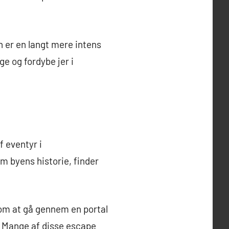
n er en langt mere intens
e og fordybe jer i
f eventyr i
 byens historie, finder
som at gå gennem en portal
. Mange af disse escape