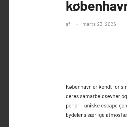
københavn
af
marts 23, 2026
København er kendt for si
deres samarbejdsevner og 
perler – unikke escape game
bydelens særlige atmosfær