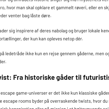
o, hvor man skal opklare et gammelt røveri, eller en skj
der venter bag låste døre.
der sig inspirere af deres nabolag og bruger lokale ke
ortællinger, der kun kan opleves netop dér.
 på ledetråde ikke kun en rejse gennem gåderne, men o
der.
st: Fra historiske gåder til futurist
escape game-universer er det ikke kun klassiske gåder 
e escape rooms byder på overraskende twists, hvor du 
orisk konspiration eller på mission i et højtsvævende sci