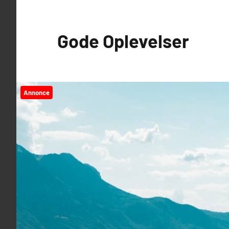
Videre
til
Gode Oplevelser
indhold
Annonce