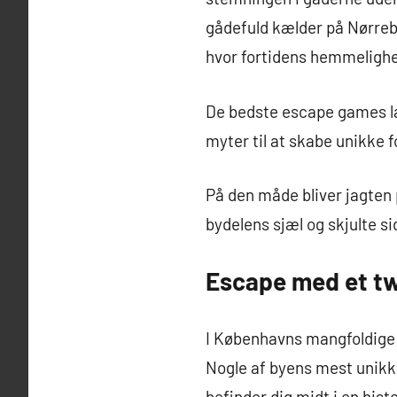
gådefuld kælder på Nørrebr
hvor fortidens hemmelighe
De bedste escape games la
myter til at skabe unikke f
På den måde bliver jagten
bydelens sjæl og skjulte si
Escape med et twi
I Københavns mangfoldige 
Nogle af byens mest unikk
befinder dig midt i en hist