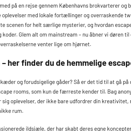
dig med på en rejse gennem Københavns brokvarterer og 
le oplevelser med lokale fortællinger og overraskende tw
te scenen for helt særlige mysterier, og hvordan esc
og koder. Glem alt om mainstream – nu åbner vi døren t
verraskelserne venter lige om hjørnet.
– her finder du de hemmelige esca
kæder og forudsigelige gåder? Så er det tid til at gå på
ape rooms, som kun de færreste kender til. Bag anon
sig oplevelser, der ikke bare udfordrer din kreativite
nikke rum.
ssionerede ildsjæle, der har skabt deres egne koncepter 