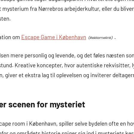
mysterium fra Nørrebros arbejderkultur, eller du bliver 
sten.
mation om
Escape Game i København
.
elsen mere personlig og levende, og det føles næsten so
stund. Kreative koncepter, hvor autentiske rekvisitter, l
 giver et ekstra lag til oplevelsen og inviterer deltage
er scenen for mysteriet
cape room i København, spiller selve bydelen ofte en ho
or og områdets historie sniger sig ind i mysteriets ker