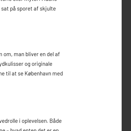
sat på sporet af skjulte
m om, man bliver en del af
ydkulisser og originale
rne til at se København med
vedrolle i oplevelsen. Både
ne – hvad enten det er en