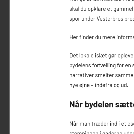
skal du opklare et gammelt 
spor under Vesterbros bro
Her finder du mere infor
Det lokale islæt gør oplev
bydelens fortælling for en 
narrativer smelter sammen,
nye øjne – indefra og ud.
Når bydelen sætt
Når man træder ind i et es
stemningen i gaderne udenf