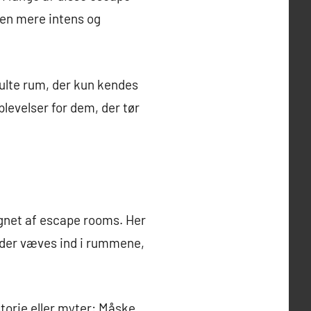
sen mere intens og
kjulte rum, der kun kendes
plevelser for dem, der tør
ignet af escape rooms. Her
, der væves ind i rummene,
orie eller myter: Måske