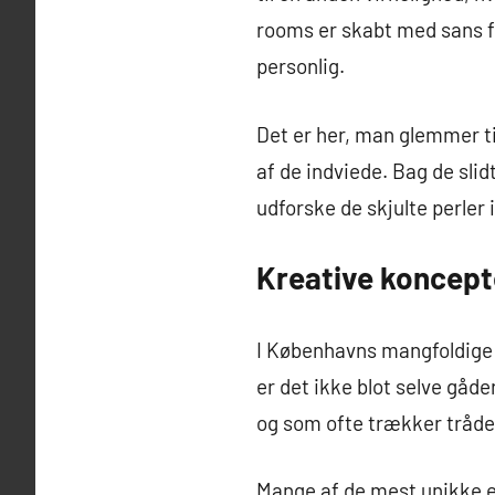
rooms er skabt med sans fo
personlig.
Det er her, man glemmer tid
af de indviede. Bag de sli
udforske de skjulte perler
Kreative koncepte
I Københavns mangfoldige b
er det ikke blot selve gåde
og som ofte trækker tråde 
Mange af de mest unikke e