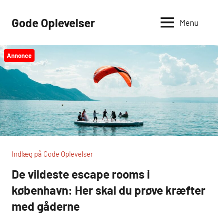
Videre
til
Gode Oplevelser
Menu
indhold
Annonce
Indlæg på Gode Oplevelser
De vildeste escape rooms i
københavn: Her skal du prøve kræfter
med gåderne