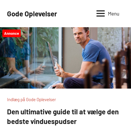
Videre
til
Gode Oplevelser
Menu
indhold
Annonce
Indlæg på Gode Oplevelser
Den ultimative guide til at vælge den
bedste vinduespudser