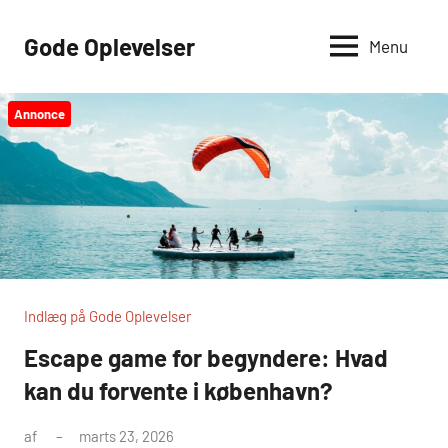
Videre
til
Gode Oplevelser
Menu
indhold
Annonce
Indlæg på Gode Oplevelser
Escape game for begyndere: Hvad
kan du forvente i københavn?
af
marts 23, 2026