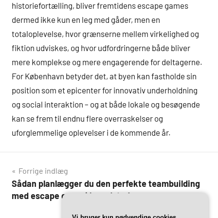
historiefortælling, bliver fremtidens escape games
dermed ikke kun en leg med gåder, men en
totaloplevelse, hvor grænserne mellem virkelighed og
fiktion udviskes, og hvor udfordringerne både bliver
mere komplekse og mere engagerende for deltagerne.
For København betyder det, at byen kan fastholde sin
position som et epicenter for innovativ underholdning
og social interaktion – og at både lokale og besøgende
kan se frem til endnu flere overraskelser og
uforglemmelige oplevelser i de kommende år.
Indlægsnavigation
Forrige indlæg
Sådan planlægger du den perfekte teambuilding
med escape game i hovedstaden
Vi bruger kun nødvendige cookies