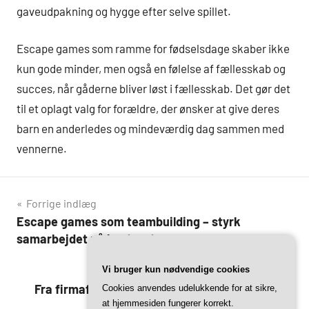
gaveudpakning og hygge efter selve spillet.
Escape games som ramme for fødselsdage skaber ikke
kun gode minder, men også en følelse af fællesskab og
succes, når gåderne bliver løst i fællesskab. Det gør det
til et oplagt valg for forældre, der ønsker at give deres
barn en anderledes og mindeværdig dag sammen med
vennerne.
Indlægsnavigation
Forrige indlæg
Escape games som teambuilding – styrk
samarbejdet på kontoret
Næste indlæg
Vi bruger kun nødvendige cookies
Fra firmafest til fødselsdag: Escape games for
Cookies anvendes udelukkende for at sikre,
at hjemmesiden fungerer korrekt.
enhver anledning