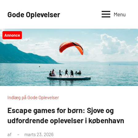
Videre
til
Gode Oplevelser
Menu
indhold
Annonce
Indlæg på Gode Oplevelser
Escape games for børn: Sjove og
udfordrende oplevelser i københavn
af
marts 23, 2026