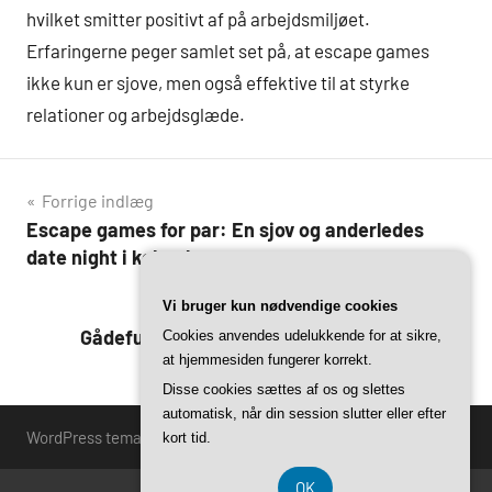
hvilket smitter positivt af på arbejdsmiljøet.
Erfaringerne peger samlet set på, at escape games
ikke kun er sjove, men også effektive til at styrke
relationer og arbejdsglæde.
Indlægsnavigation
Forrige indlæg
Escape games for par: En sjov og anderledes
date night i københavn
Vi bruger kun nødvendige cookies
Næste indlæg
Gådefulde gader: Udendørs escape games i
Cookies anvendes udelukkende for at sikre,
at hjemmesiden fungerer korrekt.
københavns bykerne
Disse cookies sættes af os og slettes
automatisk, når din session slutter eller efter
WordPress tema: Harrison by ThemeZee.
kort tid.
OK