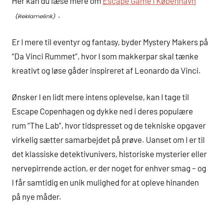
Her kan du læse mere om
Escape Game i København
.
Er I mere til eventyr og fantasy, byder Mystery Makers på
“Da Vinci Rummet”, hvor I som makkerpar skal tænke
kreativt og løse gåder inspireret af Leonardo da Vinci.
Ønsker I en lidt mere intens oplevelse, kan I tage til
Escape Copenhagen og dykke ned i deres populære
rum “The Lab”, hvor tidspresset og de tekniske opgaver
virkelig sætter samarbejdet på prøve. Uanset om I er til
det klassiske detektivunivers, historiske mysterier eller
nervepirrende action, er der noget for enhver smag – og
I får samtidig en unik mulighed for at opleve hinanden
på nye måder.