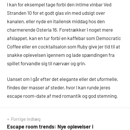
I kan for eksempel tage forbi den intime vinbar Ved
Stranden 10 for et godt glas vin med udsigt over
kanalen, eller nyde en italiensk middag hos den
charmerende Osteria 16. Foretrækker I noget mere
afslappet, kan en tur forbi en kaffebar som Democratic
Coffee eller en cocktailsalon som Ruby give jer tid til at
snakke oplevelsen igennem og lade spændingen fra
spillet forvandle sig til nærvær og grin.
Uanset om I går efter det elegante eller det uformelle,
findes der masser af steder, hvor I kan runde jeres
escape room-date af med romantik og god stemning.
Indlægsnavigation
Forrige indlæg
Escape room trends: Nye oplevelser i