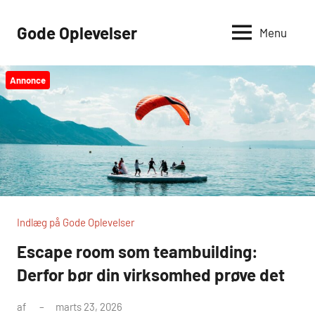
Videre
til
Gode Oplevelser
Menu
indhold
Annonce
Indlæg på Gode Oplevelser
Escape room som teambuilding:
Derfor bør din virksomhed prøve det
af
marts 23, 2026