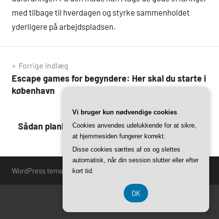
med tilbage til hverdagen og styrke sammenholdet
yderligere på arbejdspladsen.
Indlægsnavigation
Forrige indlæg
Escape games for begyndere: Her skal du starte i
københavn
Næste indlæg
Vi bruger kun nødvendige cookies
Sådan planlægger du den perfekte teambuilding
Cookies anvendes udelukkende for at sikre,
at hjemmesiden fungerer korrekt.
med escape game i hovedstaden
Disse cookies sættes af os og slettes
automatisk, når din session slutter eller efter
WordPress tema: Harrison by ThemeZee.
kort tid.
OK
CVR 37407739