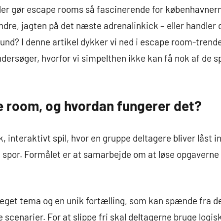
 der gør escape rooms så fascinerende for københavner
e, jagten på det næste adrenalinkick – eller handler d
tund? I denne artikel dykker vi ned i escape room-trende
ndersøger, hvorfor vi simpelthen ikke kan få nok af de
e room, og hvordan fungerer det?
, interaktivt spil, hvor en gruppe deltagere bliver låst i
e spor. Formålet er at samarbejde om at løse opgaverne
eget tema og en unik fortælling, som kan spænde fra de
e scenarier. For at slippe fri skal deltagerne bruge logi