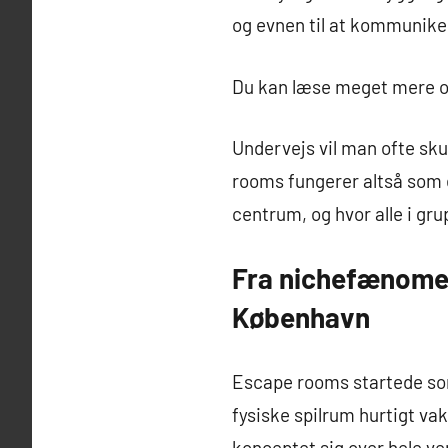
og evnen til at kommuniker
Du kan læse meget mere
Undervejs vil man ofte sk
rooms fungerer altså som 
centrum, og hvor alle i gr
Fra nichefænomen
København
Escape rooms startede som
fysiske spilrum hurtigt va
konceptet sig over hele v