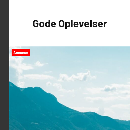
Videre
til
Gode Oplevelser
indhold
Annonce