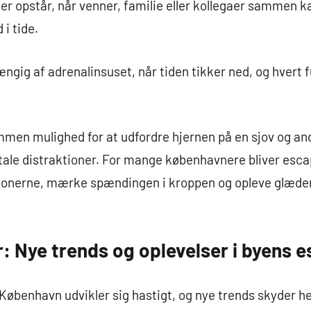
der opstår, når venner, familie eller kollegaer sammen ka
 i tide.
ængig af adrenalinsuset, når tiden tikker ned, og hvert 
men mulighed for at udfordre hjernen på en sjov og an
tale distraktioner. For mange københavnere bliver esca
ionerne, mærke spændingen i kroppen og opleve glæde
: Nye trends og oplevelser i byens 
øbenhavn udvikler sig hastigt, og nye trends skyder hel