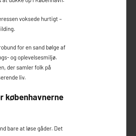
eressen voksede hurtigt –
lding.
robund for en sand bølge af
ngs- og oplevelsesmiljø.
n, der samler folk på
erende liv.
ker københavnerne
d bare at løse gåder. Det