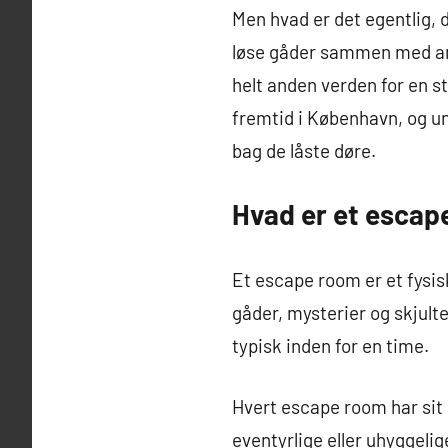
Men hvad er det egentlig,
løse gåder sammen med andr
helt anden verden for en s
fremtid i København, og u
bag de låste døre.
Hvad er et escap
Et escape room er et fysisk
gåder, mysterier og skjult
typisk inden for en time.
Hvert escape room har sit 
eventyrlige eller uhyggelig