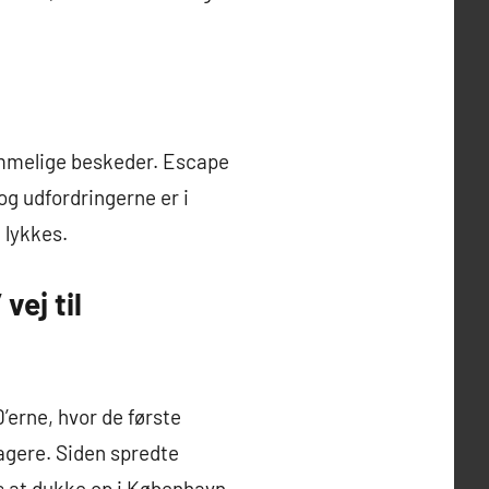
emmelige beskeder. Escape
g udfordringerne er i
 lykkes.
ej til
erne, hvor de første
tagere. Siden spredte
s at dukke op i København.