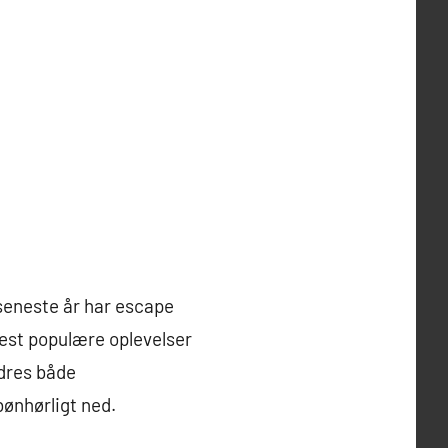
seneste år har escape
est populære oplevelser
rdres både
ønhørligt ned.