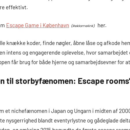
e effektivt.
 om
Escape Game i København
her.
ulle knække koder, finde nøgler, åbne låse og afkode h
en intens og engagerende oplevelse, hvor samarbejdet o
uppen får brug for både hjerne og samarbejdsevner for at
 til storbyfænomen: Escape rooms’ v
 et nichefænomen i Japan og Ungarn i midten af 2000’
kte nysgerrighed blandt eventyrlystne og gådeglade del
erden, og omkring 2015 begyndte de første escape room