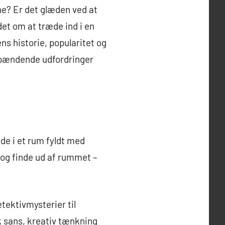
ne? Er det glæden ved at
et om at træde ind i en
ns historie, popularitet og
 spændende udfordringer
nde i et rum fyldt med
 og finde ud af rummet –
tektivmysterier til
sk sans, kreativ tænkning