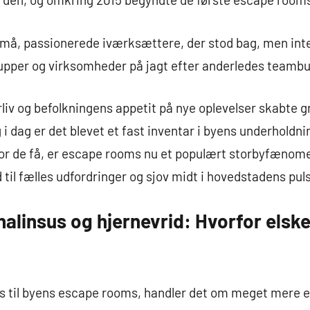
 små, passionerede iværksættere, der stod bag, men int
upper og virksomheder på jagt efter anderledes teambui
liv og befolkningens appetit på nye oplevelser skabte g
 dag er det blevet et fast inventar i byens underholdni
for de få, er escape rooms nu et populært storbyfænome
til fælles udfordringer og sjov midt i hovedstadens puls
nalinsus og hjernevrid: Hvorfor els
 til byens escape rooms, handler det om meget mere en