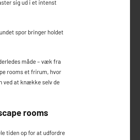
ster sig ud i et intenst
fundet spor bringer holdet
derledes måde – væk fra
pe rooms et frirum, hvor
n ved at knække selv de
escape rooms
e tiden op for at udfordre