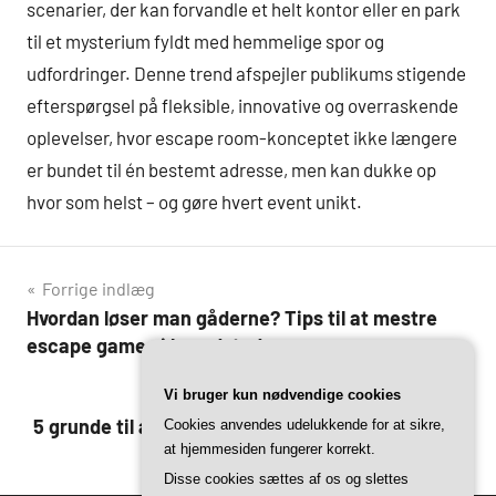
scenarier, der kan forvandle et helt kontor eller en park
til et mysterium fyldt med hemmelige spor og
udfordringer. Denne trend afspejler publikums stigende
efterspørgsel på fleksible, innovative og overraskende
oplevelser, hvor escape room-konceptet ikke længere
er bundet til én bestemt adresse, men kan dukke op
hvor som helst – og gøre hvert event unikt.
Indlægsnavigation
Forrige indlæg
Hvordan løser man gåderne? Tips til at mestre
escape games i hovedstaden
Vi bruger kun nødvendige cookies
Næste indlæg
5 grunde til at fejre fødselsdag med escape room
Cookies anvendes udelukkende for at sikre,
at hjemmesiden fungerer korrekt.
i københavn
Disse cookies sættes af os og slettes