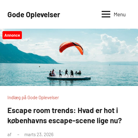
Videre
til
Gode Oplevelser
Menu
indhold
Annonce
Indlæg på Gode Oplevelser
Escape room trends: Hvad er hot i
københavns escape-scene lige nu?
af
marts 23, 2026