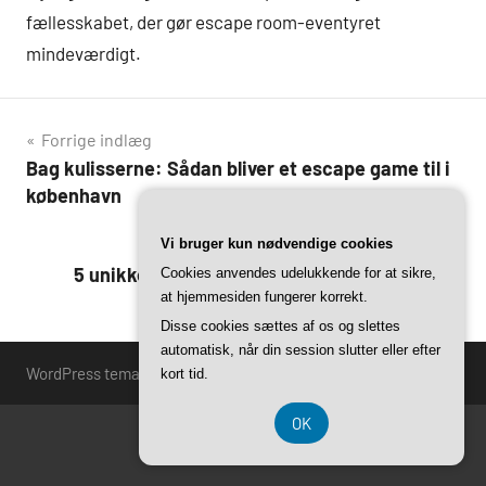
fællesskabet, der gør escape room-eventyret
mindeværdigt.
Indlægsnavigation
Forrige indlæg
Bag kulisserne: Sådan bliver et escape game til i
københavn
Næste indlæg
Vi bruger kun nødvendige cookies
5 unikke escape games i københavn, du skal
Cookies anvendes udelukkende for at sikre,
at hjemmesiden fungerer korrekt.
prøve
Disse cookies sættes af os og slettes
automatisk, når din session slutter eller efter
WordPress tema: Harrison by ThemeZee.
kort tid.
OK
CVR 37407739