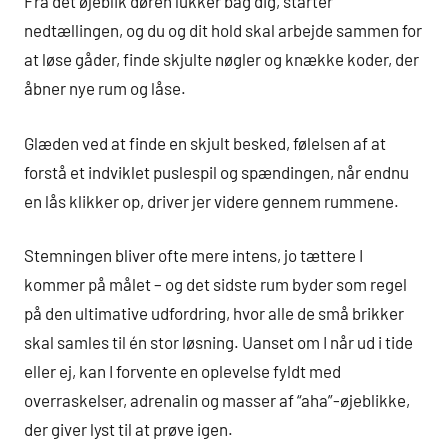
Fra det øjeblik døren lukker bag dig, starter
nedtællingen, og du og dit hold skal arbejde sammen for
at løse gåder, finde skjulte nøgler og knække koder, der
åbner nye rum og låse.
Glæden ved at finde en skjult besked, følelsen af at
forstå et indviklet puslespil og spændingen, når endnu
en lås klikker op, driver jer videre gennem rummene.
Stemningen bliver ofte mere intens, jo tættere I
kommer på målet – og det sidste rum byder som regel
på den ultimative udfordring, hvor alle de små brikker
skal samles til én stor løsning. Uanset om I når ud i tide
eller ej, kan I forvente en oplevelse fyldt med
overraskelser, adrenalin og masser af “aha”-øjeblikke,
der giver lyst til at prøve igen.