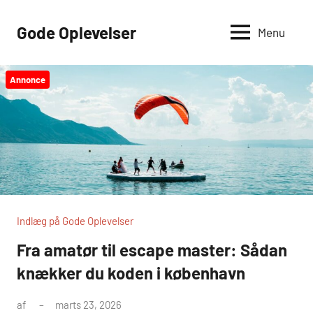
Videre
til
Gode Oplevelser
Menu
indhold
Annonce
Indlæg på Gode Oplevelser
Fra amatør til escape master: Sådan
knækker du koden i københavn
af
marts 23, 2026