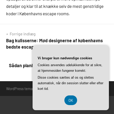
detaljer og klar til at knække selv de mest genstridige
koder i Københavns escape rooms.
Indlægsnavigation
Forrige indlæg
Bag kulisserne: Mød designerne af københavns
bedste escape rooms
Næste indlæg
Vi bruger kun nødvendige cookies
Sådan planlægger du den perfekte escape game
Cookies anvendes udelukkende for at sikre,
at hjemmesiden fungerer korrekt.
aften i københavn
Disse cookies sættes af os og slettes
automatisk, når din session slutter eller efter
WordPress tema: Harrison by ThemeZee.
kort tid.
OK
CVR 37407739