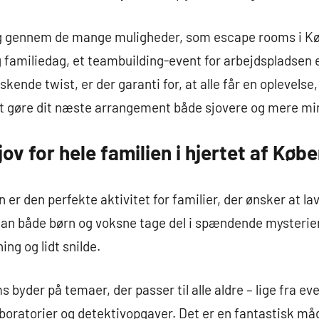
 dig gennem de mange muligheder, som escape rooms i K
ig familiedag, et teambuilding-event for arbejdspladsen 
kende twist, er der garanti for, at alle får en oplevels
l at gøre dit næste arrangement både sjovere og mere m
v for hele familien i hjertet af Køb
r den perfekte aktivitet for familier, der ønsker at la
n både børn og voksne tage del i spændende mysterier
ng og lidt snilde.
yder på temaer, der passer til alle aldre – lige fra eve
aboratorier og detektivopgaver. Det er en fantastisk må