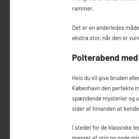
rammer.
Det er en anderledes måde 
ekstra stor, når den er vun
Polterabend med e
Hvis du vil give bruden el
København den perfekte måd
spændende mysterier og ud
sider af hinanden at kende
I stedet for de klassiske 
masser af grin og gode mi