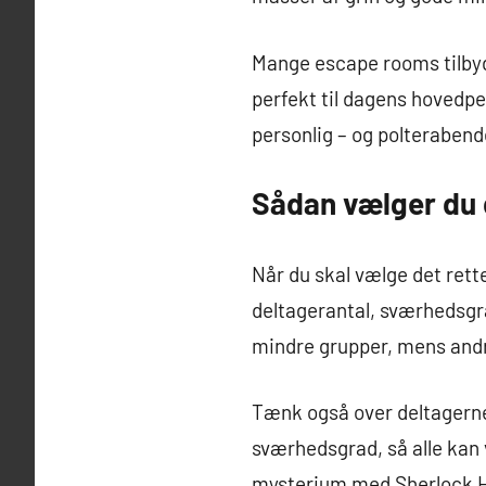
Mange escape rooms tilbyde
perfekt til dagens hovedpe
personlig – og polterabende
Sådan vælger du 
Når du skal vælge det rette
deltagerantal, sværhedsgra
mindre grupper, mens and
Tænk også over deltagerne
sværhedsgrad, så alle kan 
mysterium med Sherlock Ho