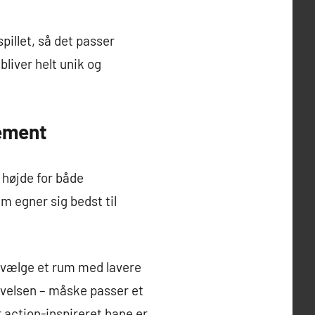
pillet, så det passer
liver helt unik og
gement
 højde for både
m egner sig bedst til
t vælge et rum med lavere
evelsen – måske passer et
 action-inspireret bane er