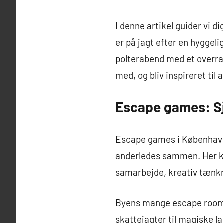
I denne artikel guider vi
er på jagt efter en hyggel
polterabend med et overras
med, og bliv inspireret ti
Escape games: Sjo
Escape games i København e
anderledes sammen. Her ka
samarbejde, kreativ tænkni
Byens mange escape rooms b
skattejagter til magiske l