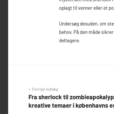
oplagt til venner eller et p
Undersøg desuden, om stede
behov. På den måde sikrer 
deltagere.
Indlægsnavigation
Forrige indlæg
Fra sherlock til zombieapokaly
kreative temaer i københavns 