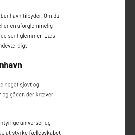
øbenhavn tilbyder. Om du
eller en uforglemmelig
e, de sent glemmer. Læs
indeværdigt!
enhavn
ve noget sjovt og
 og gåder, der kræver
ntyrlige universer og
de at styrke fællesskabet