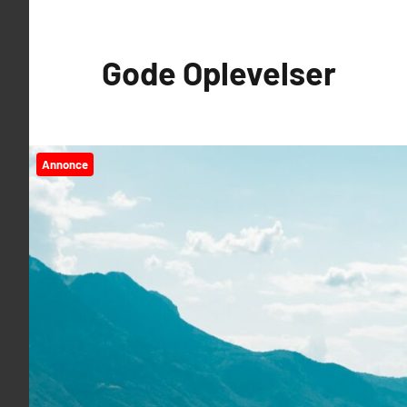
Videre
til
Gode Oplevelser
indhold
Annonce