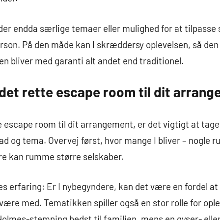
r endda særlige temaer eller mulighed for at tilpasse s
rson. På den måde kan I skræddersy oplevelsen, så den b
n bliver med garanti alt andet end traditionel.
det rette escape room til dit arran
 escape room til dit arrangement, er det vigtigt at tage
d og tema. Overvej først, hvor mange I bliver – nogle ru
re kan rumme større selskaber.
s erfaring: Er I nybegyndere, kan det være en fordel a
være med. Tematikken spiller også en stor rolle for opl
lmes-stemning bedst til familien, mens en gyser- eller