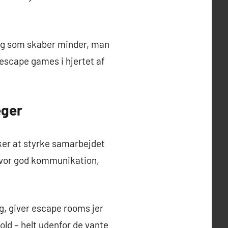
 og som skaber minder, man
 escape games i hjertet af
eger
sker at styrke samarbejdet
hvor god kommunikation,
ng, giver escape rooms jer
ld – helt udenfor de vante