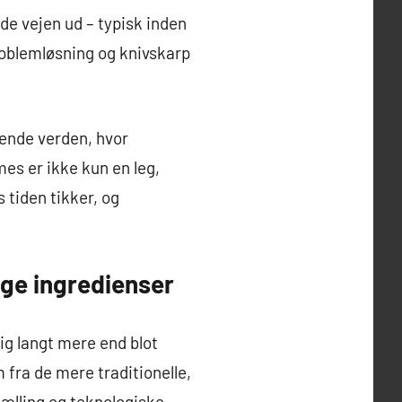
e vejen ud – typisk inden
roblemløsning og knivskarp
lende verden, hvor
es er ikke kun en leg,
 tiden tikker, og
ge ingredienser
g langt mere end blot
 fra de mere traditionelle,
ælling og teknologiske