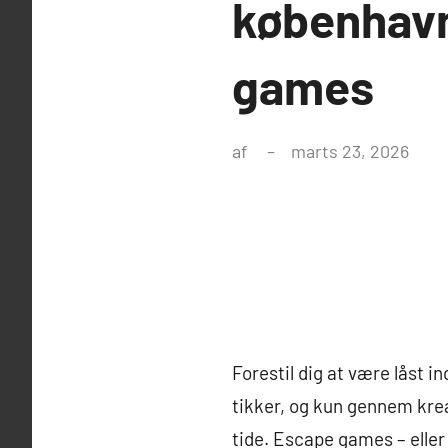
københavn
games
af
marts 23, 2026
Forestil dig at være låst 
tikker, og kun gennem krea
tide. Escape games – elle