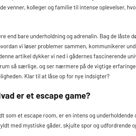
 venner, kolleger og familie til intense oplevelser, hvo
e end bare underholdning og adrenalin. Bag de låste d
 hvordan vi løser problemer sammen, kommunikerer unde
I denne artikel dykker vi ned i gådernes fascinerende un
um så særlige, og ser nærmere på de vigtige erfaring
igheden. Klar til at låse op for nye indsigter?
Hvad er et escape game?
t som et escape room, er en intens og underholdende o
m fyldt med mystiske gåder, skjulte spor og udfordrende 