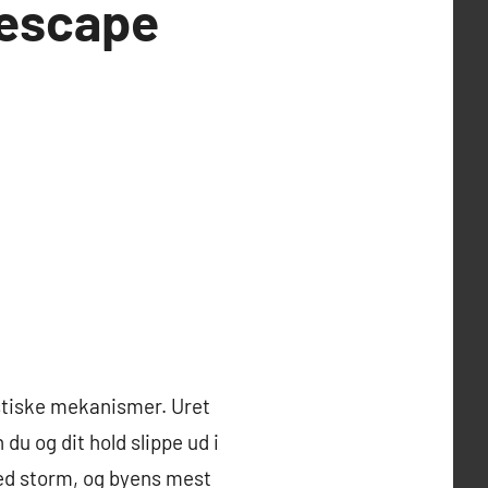
 escape
mystiske mekanismer. Uret
u og dit hold slippe ud i
ed storm, og byens mest