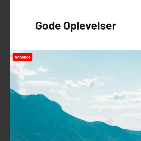
Videre
til
Gode Oplevelser
indhold
Annonce