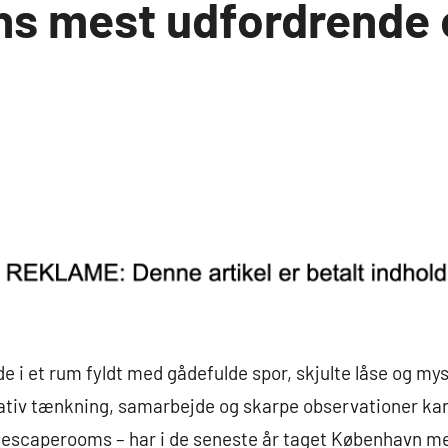
s mest udfordrende
inde i et rum fyldt med gådefulde spor, skjulte låse og 
tiv tænkning, samarbejde og skarpe observationer kan d
r escaperooms – har i de seneste år taget København m