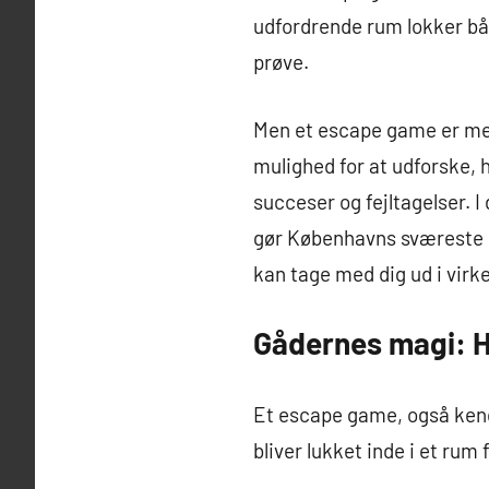
udfordrende rum lokker både
prøve.
Men et escape game er mer
mulighed for at udforske,
succeser og fejltagelser. 
gør Københavns sværeste r
kan tage med dig ud i virkel
Gådernes magi: 
Et escape game, også kend
bliver lukket inde i et ru