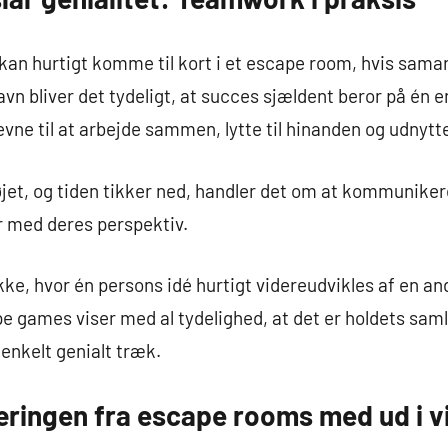
kan hurtigt komme til kort i et escape room, hvis samar
 bliver det tydeligt, at succes sjældent beror på én enk
ne til at arbejde sammen, lytte til hinanden og udnytt
jet, og tiden tikker ned, handler det om at kommunikere
r med deres perspektiv.
kke, hvor én persons idé hurtigt videreudvikles af en an
 games viser med al tydelighed, at det er holdets saml
 enkelt genialt træk.
æringen fra escape rooms med ud i v