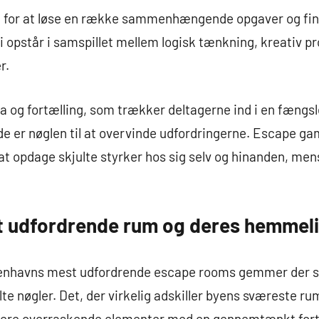
 for at løse en række sammenhængende opgaver og find
 opstår i samspillet mellem logisk tænkning, kreativ p
r.
a og fortælling, som trækker deltagerne ind i en fængs
 er nøglen til at overvinde udfordringerne. Escape gam
t opdage skjulte styrker hos sig selv og hinanden, mens
 udfordrende rum og deres hemmeli
benhavns mest udfordrende escape rooms gemmer der si
te nøgler. Det, der virkelig adskiller byens sværeste rum
inere overraskende elementer med en gennemtænkt fort