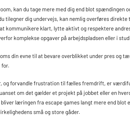
 room, kan du tage mere med dig end blot spændingen o
du tilegner dig undervejs, kan nemlig overføres direkte 
 at kommunikere klart, lytte aktivt og respektere andres
verfor komplekse opgaver på arbejdspladsen eller i stu
s din evne til at bevare overblikket under pres og tæ
 for.
r, og forvandle frustration til fælles fremdrift, er vær
uanset om det gælder et projekt på jobbet eller en hve
bliver læringen fra escape games langt mere end blot en 
 virkelighedens små og store gåder.