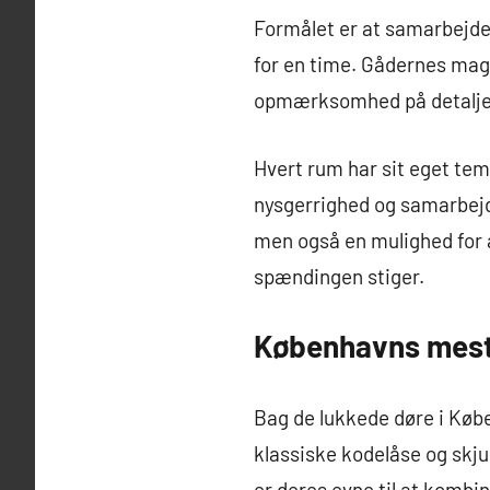
Formålet er at samarbejde
for en time. Gådernes magi
opmærksomhed på detalje
Hvert rum har sit eget tem
nysgerrighed og samarbejde
men også en mulighed for a
spændingen stiger.
Københavns mest
Bag de lukkede døre i Kø
klassiske kodelåse og skjul
er deres evne til at komb