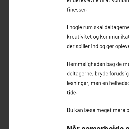
finesser.
I nogle rum skal deltager
kreativitet og kommunikat
der spiller ind og gør opl
Hemmeligheden bag de mest
deltagerne, bryde forudsige
løsninger, men en helhedso
tide.
Du kan læse meget mere
Når samarbejde sl