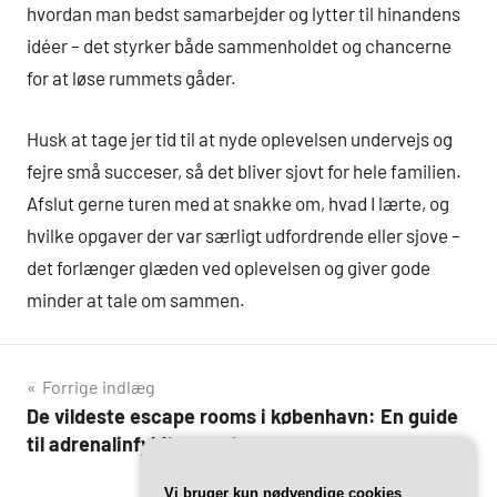
hvordan man bedst samarbejder og lytter til hinandens
idéer – det styrker både sammenholdet og chancerne
for at løse rummets gåder.
Husk at tage jer tid til at nyde oplevelsen undervejs og
fejre små succeser, så det bliver sjovt for hele familien.
Afslut gerne turen med at snakke om, hvad I lærte, og
hvilke opgaver der var særligt udfordrende eller sjove –
det forlænger glæden ved oplevelsen og giver gode
minder at tale om sammen.
Indlægsnavigation
Forrige indlæg
De vildeste escape rooms i københavn: En guide
til adrenalinfyldte eventyr
Vi bruger kun nødvendige cookies
Næste indlæg