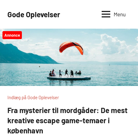
Videre
til
Gode Oplevelser
Menu
indhold
Annonce
Indlæg på Gode Oplevelser
Fra mysterier til mordgåder: De mest
kreative escape game-temaer i
københavn