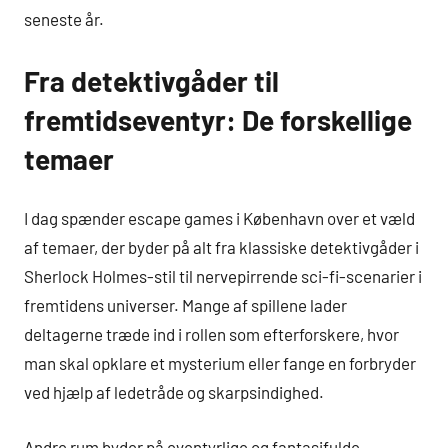
seneste år.
Fra detektivgåder til
fremtidseventyr: De forskellige
temaer
I dag spænder escape games i København over et væld
af temaer, der byder på alt fra klassiske detektivgåder i
Sherlock Holmes-stil til nervepirrende sci-fi-scenarier i
fremtidens universer. Mange af spillene lader
deltagerne træde ind i rollen som efterforskere, hvor
man skal opklare et mysterium eller fange en forbryder
ved hjælp af ledetråde og skarpsindighed.
Andre rum byder på eventyrlige og fantasifulde