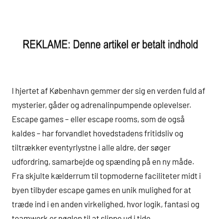
I hjertet af København gemmer der sig en verden fuld af
mysterier, gåder og adrenalinpumpende oplevelser.
Escape games – eller escape rooms, som de også
kaldes – har forvandlet hovedstadens fritidsliv og
tiltrækker eventyrlystne i alle aldre, der søger
udfordring, samarbejde og spænding på en ny måde.
Fra skjulte kælderrum til topmoderne faciliteter midt i
byen tilbyder escape games en unik mulighed for at
træde ind i en anden virkelighed, hvor logik, fantasi og
teamwork er nøglen til at slippe ud i tide.