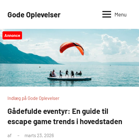
Videre
til
Gode Oplevelser
Menu
indhold
Annonce
Indlæg på Gode Oplevelser
Gådefulde eventyr: En guide til
escape game trends i hovedstaden
af
marts 23, 2026