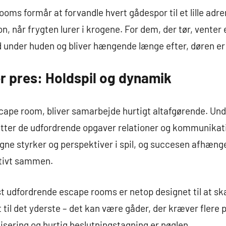
oms formår at forvandle hvert gådespor til et lille adre
, når frygten lurer i krogene. For dem, der tør, venter 
 under huden og bliver hængende længe efter, døren er 
 pres: Holdspil og dynamik
scape room, bliver samarbejde hurtigt altafgørende. Un
tter de udfordrende opgaver relationer og kommunikati
ne styrker og perspektiver i spil, og succesen afhænger 
tivt sammen.
udfordrende escape rooms er netop designet til at ska
 til det yderste – det kan være gåder, der kræver flere
nisering og hurtig beslutningstagning er nøglen.