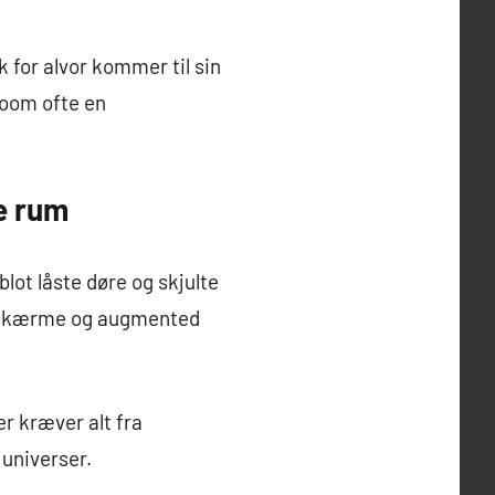
 for alvor kommer til sin
 room ofte en
e rum
lot låste døre og skjulte
ve skærme og augmented
er kræver alt fra
 universer.