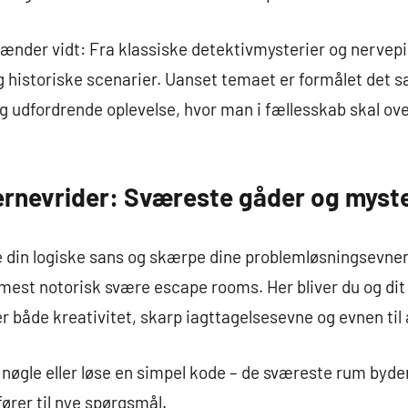
der vidt: Fra klassiske detektivmysterier og nervepirr
og historiske scenarier. Uanset temaet er formålet det 
udfordrende oplevelse, hvor man i fællesskab skal ov
jernevrider: Sværeste gåder og myste
re din logiske sans og skærpe dine problemløsningsevner,
st notorisk svære escape rooms. Her bliver du og dit ho
 både kreativitet, skarp iagttagelsesevne og evnen til 
 nøgle eller løse en simpel kode – de sværeste rum byder
fører til nye spørgsmål.