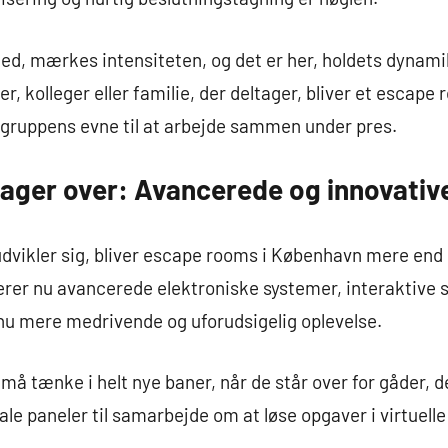
ned, mærkes intensiteten, og det er her, holdets dynamik
r, kolleger eller familie, der deltager, bliver et escape
 gruppens evne til at arbejde sammen under pres.
tager over: Avancerede og innovativ
udvikler sig, bliver escape rooms i København mere end b
grerer nu avancerede elektroniske systemer, interakti
dnu mere medrivende og uforudsigelig oplevelse.
må tænke i helt nye baner, når de står over for gåder, d
le paneler til samarbejde om at løse opgaver i virtuelle