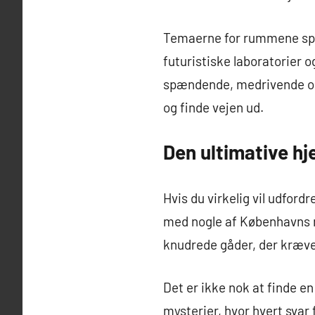
Temaerne for rummene spæn
futuristiske laboratorier 
spændende, medrivende og 
og finde vejen ud.
Den ultimative h
Hvis du virkelig vil udford
med nogle af Københavns me
knudrede gåder, der kræver
Det er ikke nok at finde en
mysterier, hvor hvert svar 