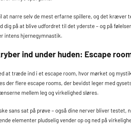
il at narre selv de mest erfarne spillere, og det kræv
dig på at blive udfordret til det yderste – og på følelse
ter intens hjernegymnastik.
ryber ind under huden: Escape roo
ved at træde ind i et escape room, hvor mørket og mysti
des der flere escape rooms, der bevidst leger med gyset
ænserne mellem leg og virkelighed sløres.
iske sans sat på prøve – også dine nerver bliver testet, 
ende elementer pludselig vender op og ned på virkeligh