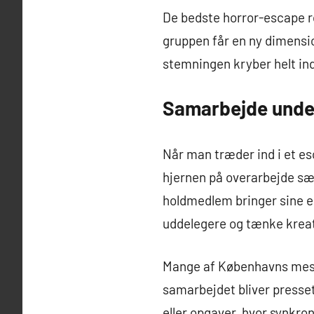
De bedste horror-escape ro
gruppen får en ny dimension
stemningen kryber helt ind
Samarbejde under
Når man træder ind i et e
hjernen på overarbejde sæ
holdmedlem bringer sine eg
uddelegere og tænke krea
Mange af Københavns mest 
samarbejdet bliver presset
eller opgaver, hvor synkro