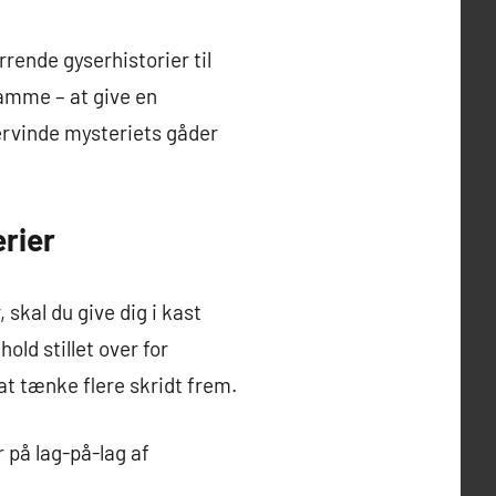
ende gyserhistorier til
samme – at give en
ervinde mysteriets gåder
rier
 skal du give dig i kast
ld stillet over for
at tænke flere skridt frem.
 på lag-på-lag af