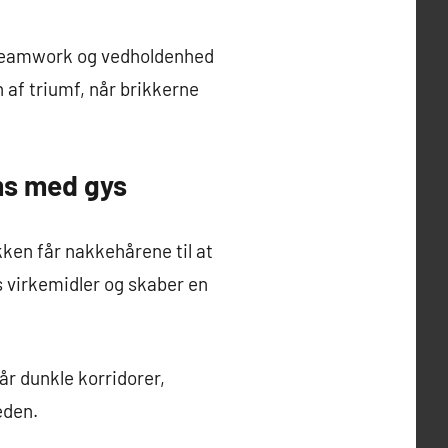
er teamwork og vedholdenhed
n af triumf, når brikkerne
ms med gys
kken får nakkehårene til at
s virkemidler og skaber en
når dunkle korridorer,
eden.