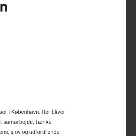
vn
er i København. Her bliver
 at samarbejde, tænke
tens, sjov og udfordrende