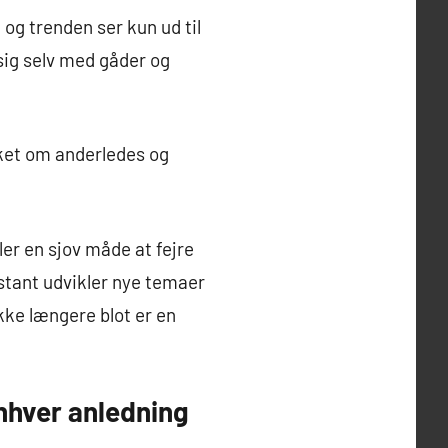
 og trenden ser kun ud til
 sig selv med gåder og
sket om anderledes og
er en sjov måde at fejre
tant udvikler nye temaer
kke længere blot er en
nhver anledning