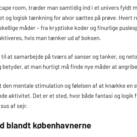
cape room, træder man samtidig ind i et univers fyldt 
tet og logisk tænkning for alvor sættes på prøve. Hvert r
kellige måder – fra kryptiske koder og finurlige puslesp
ktiveres, hvis man tænker ud af boksen.
 til at samarbejde på tværs af sanser og tanker, og ne
 betyder, at man hurtigt må finde nye måder at angribe
t den mentale stimulation og følelsen af at knække en 
e aktivitet. Det er et sted, hvor både fantasi og logik få
 sus af sejr.
nd blandt københavnerne