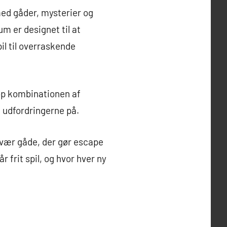
med gåder, mysterier og
um er designet til at
il til overraskende
top kombinationen af
 udfordringerne på.
svær gåde, der gør escape
r frit spil, og hvor hver ny