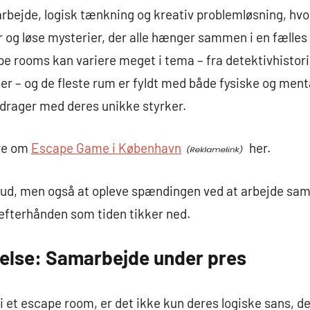
bejde, logisk tænkning og kreativ problemløsning, hvor
 og løse mysterier, der alle hænger sammen i en fælles f
e rooms kan variere meget i tema – fra detektivhistorie
ier – og de fleste rum er fyldt med både fysiske og ment
bidrager med deres unikke styrker.
re om
Escape Game i København
her.
pe ud, men også at opleve spændingen ved at arbejde sa
efterhånden som tiden tikker ned.
velse: Samarbejde under pres
 et escape room, er det ikke kun deres logiske sans, der