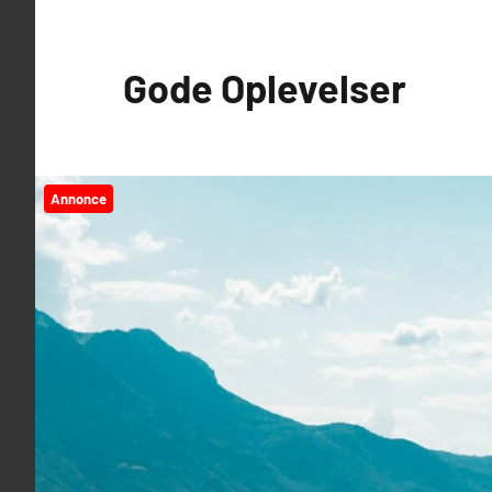
Videre
til
Gode Oplevelser
indhold
Annonce