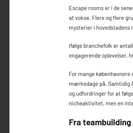
Escape rooms er i de sener
at vokse. Flere og flere gr
mysterier i hovedstadens
Ifølge branchefolk er anta
engagerende oplevelser, h
For mange københavnere er
mærkedage på. Samtidig å
og udfordringer for at føl
nicheaktivitet, men en int
Fra teambuilding