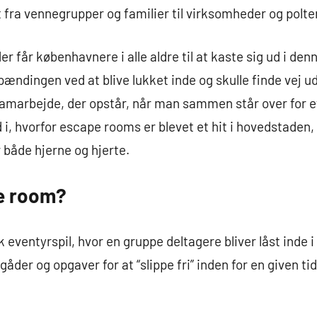
lt fra vennegrupper og familier til virksomheder og polt
er får københavnere i alle aldre til at kaste sig ud i de
ændingen ved at blive lukket inde og skulle finde vej ud
samarbejde, der opstår, når man sammen står over for e
 i, hvorfor escape rooms er blevet et hit i hovedstaden, 
 både hjerne og hjerte.
e room?
 eventyrspil, hvor en gruppe deltagere bliver låst inde i
åder og opgaver for at “slippe fri” inden for en given t