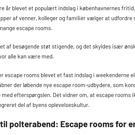
e år blevet et populært indslag i københavnernes fritid,
upper af venner, kolleger og familier vælger at udfordre
 mange escape rooms.
llet af besøgende støt stigende, og det skyldes især øn
vor alle kan være med.
 escape rooms blevet et fast indslag i weekenderne ell
bner der løbende nye escape room-udbydere, som kons
ge med efterspørgslen. Det vidner om, at escape rooms i
egreret del af byens oplevelseskultur.
 til polterabend: Escape rooms for e