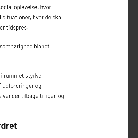
ocial oplevelse, hvor
i situationer, hvor de skal
er tidspres.
af samhørighed blandt
t i rummet styrker
f udfordringer og
vender tilbage til igen og
rdret