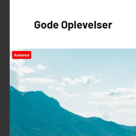
Videre
til
Gode Oplevelser
indhold
Annonce