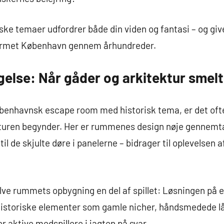
e temaer udfordrer både din viden og fantasi – og give
ormet København gennem århundreder.
agelse: Når gåder og arkitektur sme
øbenhavnsk escape room med historisk tema, er det ofte
kturen begynder. Her er rummenes design nøje gennemtæn
l de skjulte døre i panelerne – bidrager til oplevelsen a
lve rummets opbygning en del af spillet: Løsningen på 
 historiske elementer som gamle nicher, håndsmedede lå
 aktive medspillere i jagten på svar.