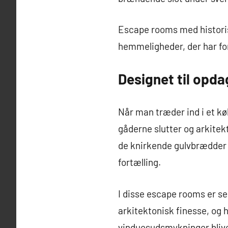
Escape rooms med historisk
hemmeligheder, der har f
Designet til opd
Når man træder ind i et k
gåderne slutter og arkite
de knirkende gulvbrædder ti
fortælling.
I disse escape rooms er se
arkitektonisk finesse, og
vinduesudsmykninger bliver