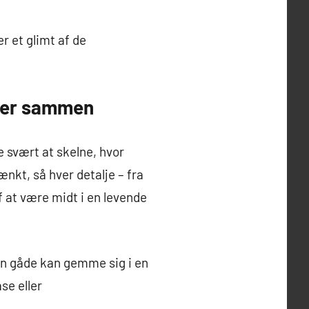
r et glimt af de
lter sammen
 svært at skelne, hvor
kt, så hver detalje – fra
f at være midt i en levende
en gåde kan gemme sig i en
se eller