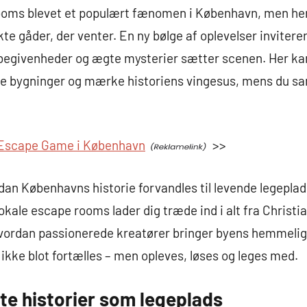
ooms blevet et populært fænomen i København, men her 
e gåder, der venter. En ny bølge af oplevelser inviterer
 begivenheder og ægte mysterier sætter scenen. Her kan 
le bygninger og mærke historiens vingesus, mens du 
Escape Game i København
>>
dan Københavns historie forvandles til levende legeplads
ale escape rooms lader dig træde ind i alt fra Christian 
hvordan passionerede kreatører bringer byens hemmelig
n ikke blot fortælles – men opleves, løses og leges med.
te historier som legeplads