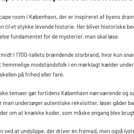
cape room i København, der er inspireret af byens dram
men til et stykke levende historie. Her bliver historiske 
elve fundamentet for de mysterier, man skal løse.
g midt i 1700-tallets brændende storbrand, hvor kun sn
t hemmelige modstandsfolk i en mørklagt kælder under
kellen på frihed eller fare.
ske temaer gør fortidens København nærværende og s
år man undersøger autentiske rekvisitter, løser gåder b
er om at knække koder, som måske engang blev brugt 
 ved at undslippe, der driver én fremad, men også lysten