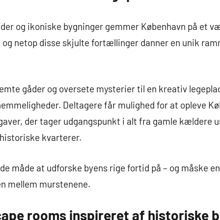
der og ikoniske bygninger gemmer København på et væ
 og netop disse skjulte fortællinger danner en unik ra
emte gåder og oversete mysterier til en kreativ legepla
hemmeligheder. Deltagere får mulighed for at opleve Kø
opgaver, der tager udgangspunkt i alt fra gamle kældere
historiske kvarterer.
nde måde at udforske byens rige fortid på – og måske en
ken mellem murstenene.
cape rooms inspireret af historiske 