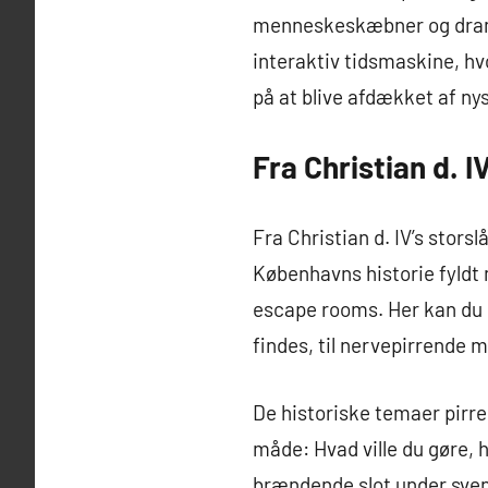
menneskeskæbner og drama
interaktiv tidsmaskine, hv
på at blive afdækket af ny
Fra Christian d. I
Fra Christian d. IV’s stors
Københavns historie fyld
escape rooms. Her kan du 
findes, til nervepirrende 
De historiske temaer pirre
måde: Hvad ville du gøre, h
brændende slot under sven