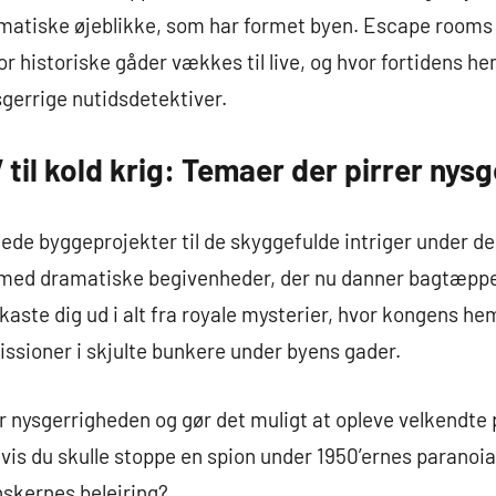
tiske øjeblikke, som har formet byen. Escape rooms 
or historiske gåder vækkes til live, og hvor fortidens 
sgerrige nutidsdetektiver.
V til kold krig: Temaer der pirrer ny
låede byggeprojekter til de skyggefulde intriger under de
t med dramatiske begivenheder, der nu danner bagtæpp
kaste dig ud i alt fra royale mysterier, hvor kongens 
missioner i skjulte bunkere under byens gader.
r nysgerrigheden og gør det muligt at opleve velkendte 
vis du skulle stoppe en spion under 1950’ernes paranoia, 
skernes belejring?