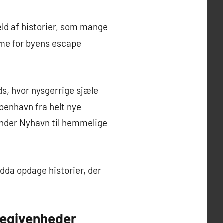
ld af historier, som mange
mme for byens escape
ds, hvor nysgerrige sjæle
benhavn fra helt nye
 under Nyhavn til hemmelige
dda opdage historier, der
begivenheder