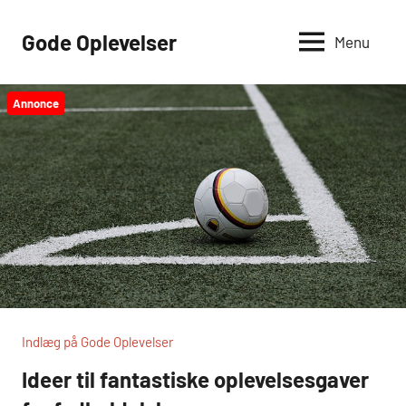
Videre
til
Gode Oplevelser
Menu
indhold
Annonce
Indlæg på Gode Oplevelser
Ideer til fantastiske oplevelsesgaver