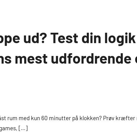
ppe ud? Test din logik 
s mest udfordrende
 låst rum med kun 60 minutter på klokken? Prøv kræfte
games, […]