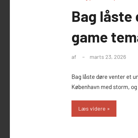
Bag låste 
game tema
af
marts 23, 2026
Bag låste døre venter et u
København med storm, og
Læs videre