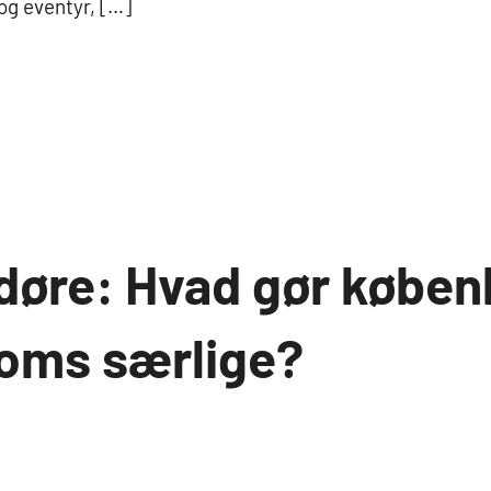
og eventyr, […]
 døre: Hvad gør købe
oms særlige?