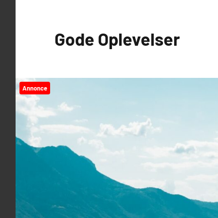
Videre
til
Gode Oplevelser
indhold
Annonce