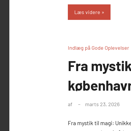
Læs videre
Indlæg på Gode Oplevelser
Fra mystik
københav
af
marts 23, 2026
Fra mystik til magi: Unik