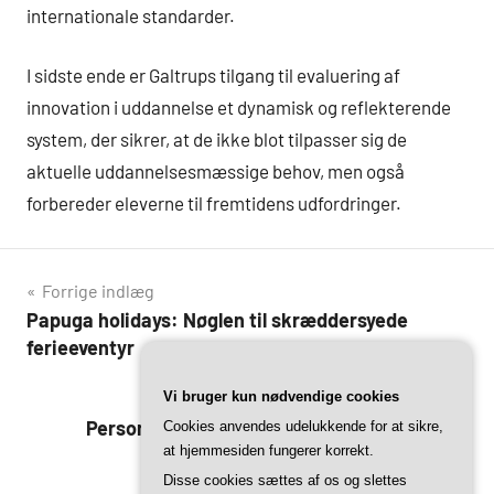
internationale standarder.
I sidste ende er Galtrups tilgang til evaluering af
innovation i uddannelse et dynamisk og reflekterende
system, der sikrer, at de ikke blot tilpasser sig de
aktuelle uddannelsesmæssige behov, men også
forbereder eleverne til fremtidens udfordringer.
Indlægsnavigation
Forrige indlæg
Papuga holidays: Nøglen til skræddersyede
ferieeventyr
Næste indlæg
Vi bruger kun nødvendige cookies
Personlige smykker: Gør dit look unikt med
Cookies anvendes udelukkende for at sikre,
at hjemmesiden fungerer korrekt.
graveringer og initialer
Disse cookies sættes af os og slettes