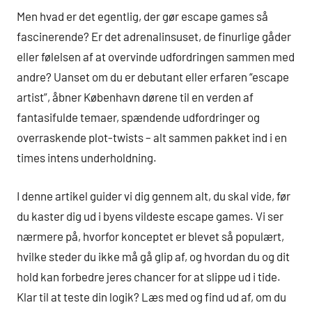
Men hvad er det egentlig, der gør escape games så
fascinerende? Er det adrenalinsuset, de finurlige gåder
eller følelsen af at overvinde udfordringen sammen med
andre? Uanset om du er debutant eller erfaren “escape
artist”, åbner København dørene til en verden af
fantasifulde temaer, spændende udfordringer og
overraskende plot-twists – alt sammen pakket ind i en
times intens underholdning.
I denne artikel guider vi dig gennem alt, du skal vide, før
du kaster dig ud i byens vildeste escape games. Vi ser
nærmere på, hvorfor konceptet er blevet så populært,
hvilke steder du ikke må gå glip af, og hvordan du og dit
hold kan forbedre jeres chancer for at slippe ud i tide.
Klar til at teste din logik? Læs med og find ud af, om du