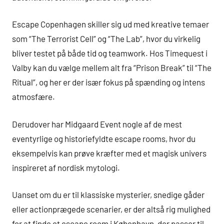
Escape Copenhagen skiller sig ud med kreative temaer
som “The Terrorist Cell” og “The Lab”, hvor du virkelig
bliver testet på både tid og teamwork. Hos Timequest i
Valby kan du vælge mellem alt fra “Prison Break” til “The
Ritual”, og her er der især fokus på spænding og intens
atmosfære.
Derudover har Midgaard Event nogle af de mest
eventyrlige og historiefyldte escape rooms, hvor du
eksempelvis kan prøve kræfter med et magisk univers
inspireret af nordisk mytologi.
Uanset om du er til klassiske mysterier, snedige gåder
eller actionprægede scenarier, er der altså rig mulighed
for at finde et escape room i København, der passer til