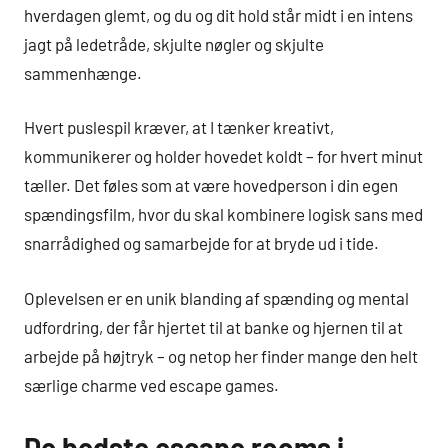
hverdagen glemt, og du og dit hold står midt i en intens
jagt på ledetråde, skjulte nøgler og skjulte
sammenhænge.
Hvert puslespil kræver, at I tænker kreativt,
kommunikerer og holder hovedet koldt – for hvert minut
tæller. Det føles som at være hovedperson i din egen
spændingsfilm, hvor du skal kombinere logisk sans med
snarrådighed og samarbejde for at bryde ud i tide.
Oplevelsen er en unik blanding af spænding og mental
udfordring, der får hjertet til at banke og hjernen til at
arbejde på højtryk – og netop her finder mange den helt
særlige charme ved escape games.
De bedste escape rooms i