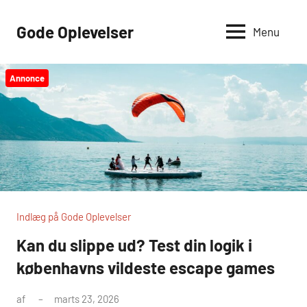
Videre
til
Gode Oplevelser
Menu
indhold
Annonce
Indlæg på Gode Oplevelser
Kan du slippe ud? Test din logik i
københavns vildeste escape games
af
marts 23, 2026