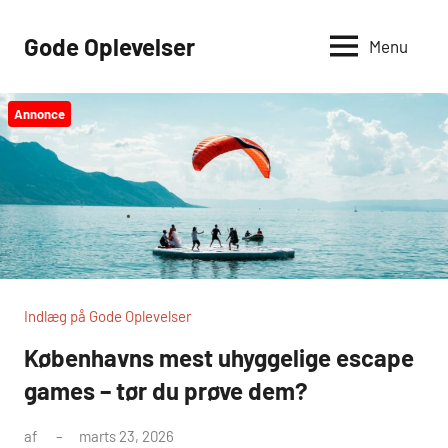
Videre
til
Gode Oplevelser
Menu
indhold
Annonce
Indlæg på Gode Oplevelser
Københavns mest uhyggelige escape
games – tør du prøve dem?
af
marts 23, 2026