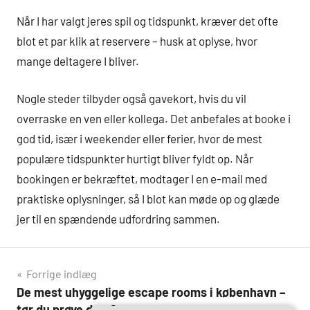
Når I har valgt jeres spil og tidspunkt, kræver det ofte
blot et par klik at reservere – husk at oplyse, hvor
mange deltagere I bliver.
Nogle steder tilbyder også gavekort, hvis du vil
overraske en ven eller kollega. Det anbefales at booke i
god tid, især i weekender eller ferier, hvor de mest
populære tidspunkter hurtigt bliver fyldt op. Når
bookingen er bekræftet, modtager I en e-mail med
praktiske oplysninger, så I blot kan møde op og glæde
jer til en spændende udfordring sammen.
Indlægsnavigation
Forrige indlæg
De mest uhyggelige escape rooms i københavn –
tør du prøve dem?