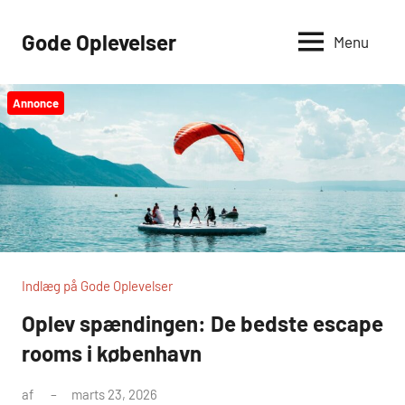
Videre
til
Gode Oplevelser
Menu
indhold
Annonce
Indlæg på Gode Oplevelser
Oplev spændingen: De bedste escape
rooms i københavn
af
marts 23, 2026