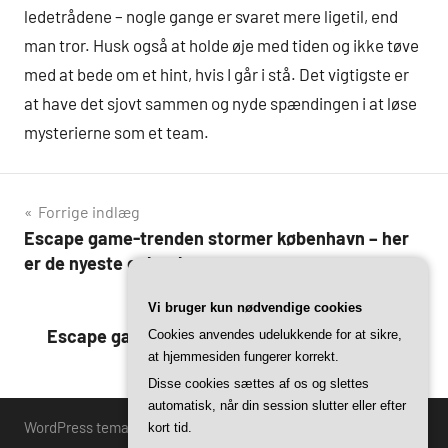
ledetrådene – nogle gange er svaret mere ligetil, end
man tror. Husk også at holde øje med tiden og ikke tøve
med at bede om et hint, hvis I går i stå. Det vigtigste er
at have det sjovt sammen og nyde spændingen i at løse
mysterierne som et team.
Indlægsnavigation
Forrige indlæg
Escape game-trenden stormer københavn – her
er de nyeste oplevelser
Næste indlæg
Vi bruger kun nødvendige cookies
Escape games for begyndere: Tips og tricks til
Cookies anvendes udelukkende for at sikre,
at hjemmesiden fungerer korrekt.
dit første rum
Disse cookies sættes af os og slettes
automatisk, når din session slutter eller efter
WordPress tema: Harrison by ThemeZee.
kort tid.