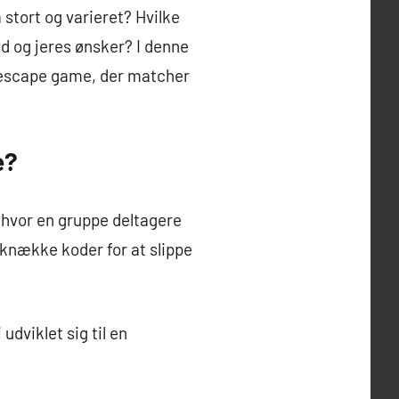
stort og varieret? Hvilke
ld og jeres ønsker? I denne
t escape game, der matcher
e?
 hvor en gruppe deltagere
g knække koder for at slippe
udviklet sig til en