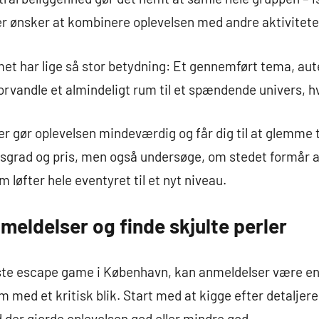
ler ønsker at kombinere oplevelsen med andre aktiviteter f
t har lige så stor betydning: Et gennemført tema, aute
orvandle et almindeligt rum til et spændende univers, hvo
r gør oplevelsen mindeværdig og får dig til at glemme t
sgrad og pris, men også undersøge, om stedet formår a
 løfter hele eventyret til et nyt niveau.
nmeldelser og finde skjulte perler
dste escape game i København, kan anmeldelser være en
 med et kritisk blik. Start med at kigge efter detaljere
 der gjorde oplevelsen god eller mindre god.