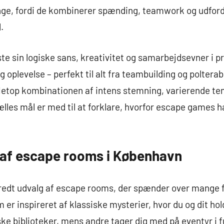
ge, fordi de kombinerer spænding, teamwork og udford
.
te sin logiske sans, kreativitet og samarbejdsevner i pra
oplevelse – perfekt til alt fra teambuilding og polterab
Netop kombinationen af intens stemning, varierende tem
les mål er med til at forklare, hvorfor escape games h
r af escape rooms i København
bredt udvalg af escape rooms, der spænder over mange f
er inspireret af klassiske mysterier, hvor du og dit hol
nske biblioteker, mens andre tager dig med på eventyr i f