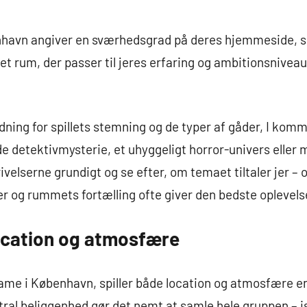
enhavn angiver en sværhedsgrad på deres hjemmeside, 
et rum, der passer til jeres erfaring og ambitionsniveau,
ning for spillets stemning og de typer af gåder, I komm
 detektivmysterie, et uhyggeligt horror-univers eller 
velserne grundigt og se efter, om temaet tiltaler jer – 
r og rummets fortælling ofte giver den bedste oplevels
ocation og atmosfære
me i København, spiller både location og atmosfære en 
ral beliggenhed gør det nemt at samle hele gruppen – i