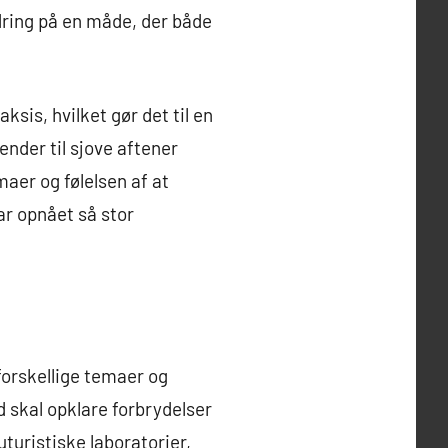
ring på en måde, der både
ksis, hvilket gør det til en
ender til sjove aftener
aer og følelsen af at
ar opnået så stor
orskellige temaer og
d skal opklare forbrydelser
uturistiske laboratorier,