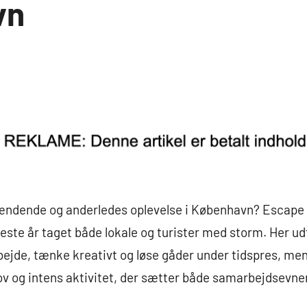
vn
spændende og anderledes oplevelse i København? Escap
ste år taget både lokale og turister med storm. Her ud
rbejde, tænke kreativt og løse gåder under tidspres, mens
jov og intens aktivitet, der sætter både samarbejdsevner