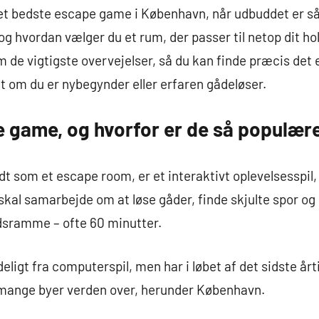
t bedste escape game i København, når udbuddet er så 
og hvordan vælger du et rum, der passer til netop dit ho
em de vigtigste overvejelser, så du kan finde præcis de
t om du er nybegynder eller erfaren gådeløser.
e game, og hvorfor er de så populær
 som et escape room, er et interaktivt oplevelsesspil,
g skal samarbejde om at løse gåder, finde skjulte spor o
idsramme – ofte 60 minutter.
gt fra computerspil, men har i løbet af det sidste årti 
i mange byer verden over, herunder København.