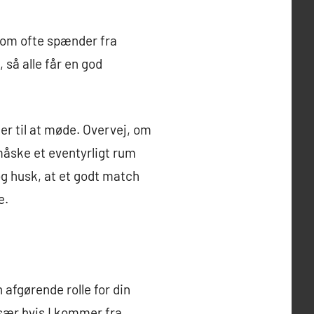
som ofte spænder fra
 så alle får en god
er til at møde. Overvej, om
måske et eventyrligt rum
og husk, at et godt match
e.
afgørende rolle for din
sær hvis I kommer fra