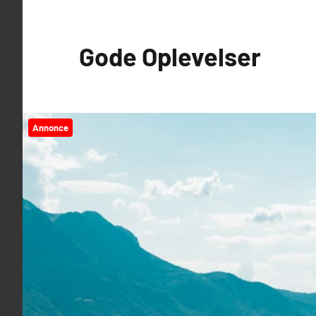
Videre
til
Gode Oplevelser
indhold
Annonce