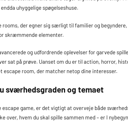
er endda uhyggelige spøgelseshuse.
rooms, der egner sig særligt til familier og begyndere,
for skræmmende elementer.
vancerede og udfordrende oplevelser for garvede spille
 sat på prøve. Uanset om du er til action, horror, histo
et escape room, der matcher netop dine interesser.
du sværhedsgraden og temaet
te escape game, er det vigtigt at overveje både sværhe
 over, hvem du skal spille sammen med – er I nybegynde