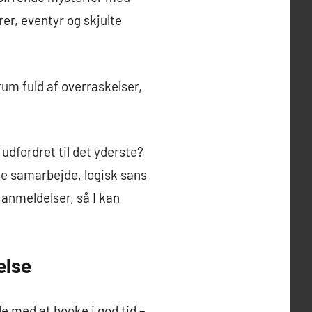
er, eventyr og skjulte
um fuld af overraskelser,
udfordret til det yderste?
e samarbejde, logisk sans
anmeldelser, så I kan
else
e med at booke i god tid –