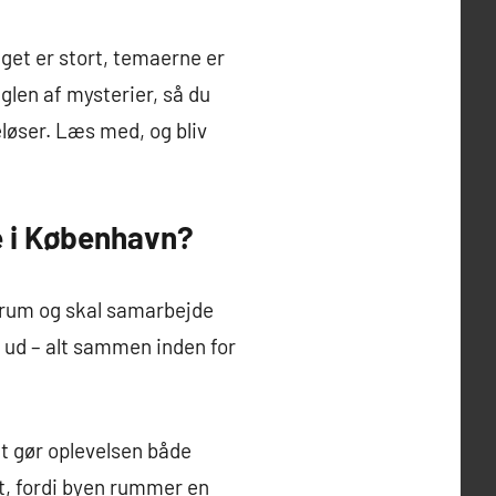
get er stort, temaerne er
glen af mysterier, så du
løser. Læs med, og bliv
e i København?
et rum og skal samarbejde
 ud – alt sammen inden for
t gør oplevelsen både
t, fordi byen rummer en