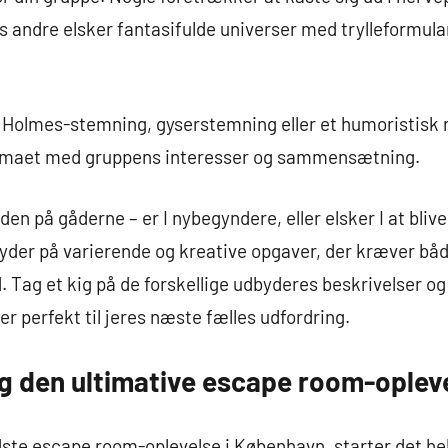
andre elsker fantasifulde universer med trylleformular
k Holmes-stemning, gyserstemning eller et humoristisk r
 temaet med gruppens interesser og sammensætning.
 på gåderne – er I nybegyndere, eller elsker I at blive 
der på varierende og kreative opgaver, der kræver båd
Tag et kig på de forskellige udbyderes beskrivelser og 
er perfekt til jeres næste fælles udfordring.
og den ultimative escape room-oplev
edste escape room-oplevelse i København, starter det hel