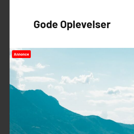
Videre
til
Gode Oplevelser
indhold
Annonce