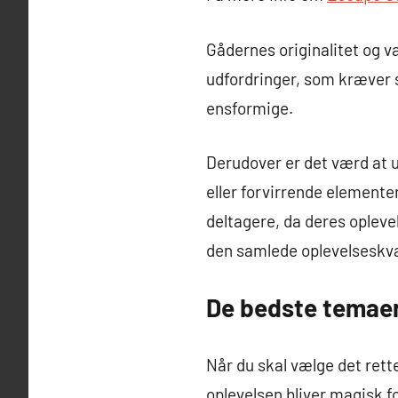
Gådernes originalitet og v
udfordringer, som kræver s
ensformige.
Derudover er det værd at u
eller forvirrende elemente
deltagere, da deres opleve
den samlede oplevelseskva
De bedste temaer 
Når du skal vælge det ret
oplevelsen bliver magisk f