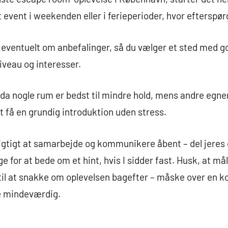
 event i weekenden eller i ferieperioder, hvor efterspørg
 eventuelt om anbefalinger, så du vælger et sted med
iveau og interesser.
da nogle rum er bedst til mindre hold, mens andre egner 
at få en grundig introduktion uden stress.
 vigtigt at samarbejde og kommunikere åbent – del jeres
e for at bede om et hint, hvis I sidder fast. Husk, at mål
til at snakke om oplevelsen bagefter – måske over en k
e mindeværdig.