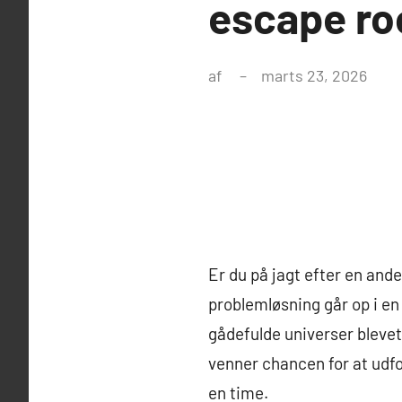
escape roo
af
marts 23, 2026
Er du på jagt efter en and
problemløsning går op i en
gådefulde universer blevet 
venner chancen for at udfo
en time.