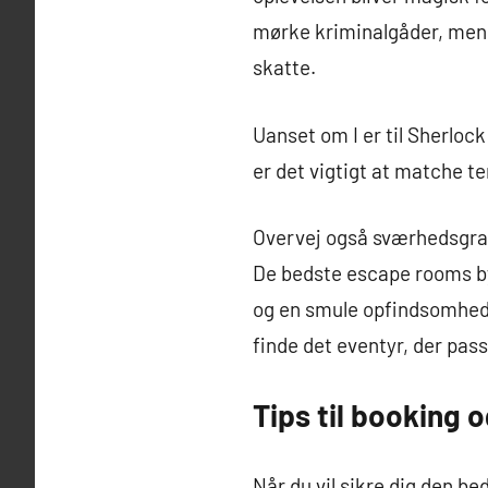
mørke kriminalgåder, mens 
skatte.
Uanset om I er til Sherloc
er det vigtigt at matche
Overvej også sværhedsgraden
De bedste escape rooms by
og en smule opfindsomhed. 
finde det eventyr, der pass
Tips til booking 
Når du vil sikre dig den b