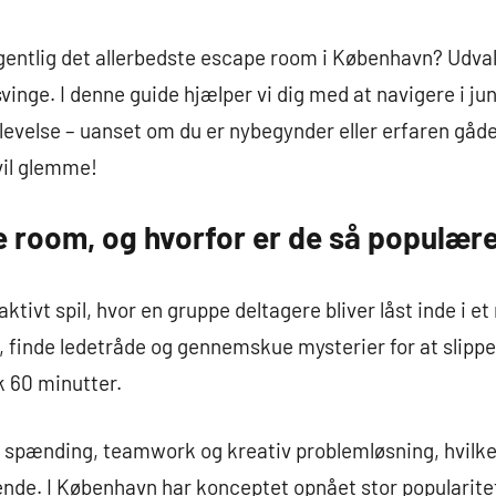
entlig det allerbedste escape room i København? Udval
inge. I denne guide hjælper vi dig med at navigere i jun
evelse – uanset om du er nybegynder eller erfaren gåde
 vil glemme!
e room, og hvorfor er de så populær
ktivt spil, hvor en gruppe deltagere bliver låst inde i 
 finde ledetråde og gennemskue mysterier for at slippe
k 60 minutter.
pænding, teamwork og kreativ problemløsning, hvilke
nde. I København har konceptet opnået stor popularite