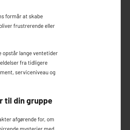
oms formår at skabe
liver frustrerende eller
 opstår lange ventetider
ldelser fra tidligere
gement, serviceniveau og
 til din gruppe
akter afgørende for, om
epirrende mysterier med