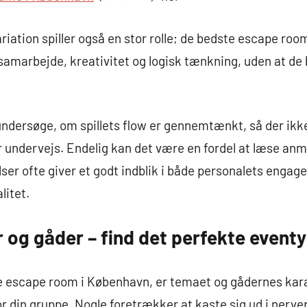
ariation spiller også en stor rolle; de bedste escape ro
amarbejde, kreativitet og logisk tænkning, uden at de b
ndersøge, om spillets flow er gennemtænkt, så der ikke
r undervejs. Endelig kan det være en fordel at læse anme
lser ofte giver et godt indblik i både personalets enga
litet.
og gåder – find det perfekte eventyr
te escape room i København, er temaet og gådernes kar
or din gruppe. Nogle foretrækker at kaste sig ud i nerv