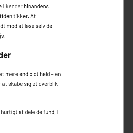
re I kender hinandens
iden tikker. At
dt mod at løse selv de
js.
åder
 mere end blot held – en
r at skabe sig et overblik
hurtigt at dele de fund, I