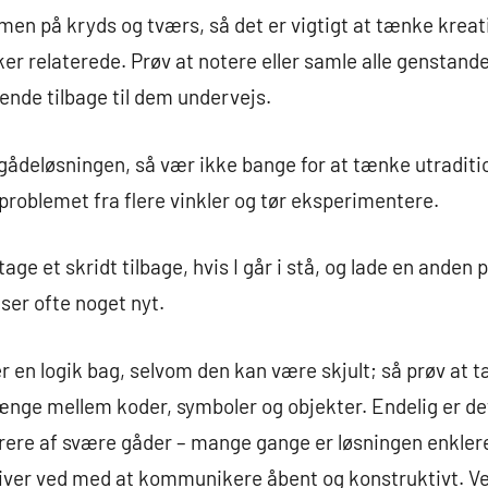
 på kryds og tværs, så det er vigtigt at tænke kreativ
ker relaterede. Prøv at notere eller samle alle genstande 
vende tilbage til dem undervejs.
 gådeløsningen, så vær ikke bange for at tænke utradit
roblemet fra flere vinkler og tør eksperimentere.
tage et skridt tilbage, hvis I går i stå, og lade en anden
ser ofte noget nyt.
er en logik bag, selvom den kan være skjult; så prøv at 
e mellem koder, symboler og objekter. Endelig er det 
strere af svære gåder – mange gange er løsningen enkler
liver ved med at kommunikere åbent og konstruktivt. V