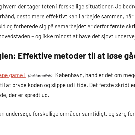
g hvem der tager teten i forskellige situationer. Jo bed
rhånd, desto mere effektivt kan I arbejde sammen, når t
 og forberede sig på samarbejdet er derfor første skri
ovedstaden – og ikke mindst at have det sjovt underve
gien: Effektive metoder til at løse g
ape game i
København, handler det om meget
til at bryde koden og slippe ud i tide. Det første skridt e
e, der er spredt ud.
kan undersøge forskellige områder samtidigt, og sørg for 