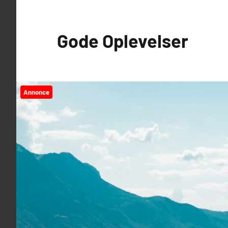
Videre
til
Gode Oplevelser
indhold
Annonce