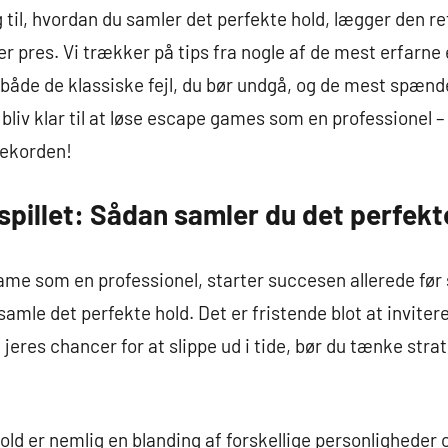
ig til, hvordan du samler det perfekte hold, lægger den re
r pres. Vi trækker på tips fra nogle af de mest erfarne
de de klassiske fejl, du bør undgå, og de mest spæn
iv klar til at løse escape games som en professionel – 
rekorden!
spillet: Sådan samler du det perfekt
game som en professionel, starter succesen allerede før 
amle det perfekte hold. Det er fristende blot at invite
e jeres chancer for at slippe ud i tide, bør du tænke stra
d er nemlig en blanding af forskellige personligheder