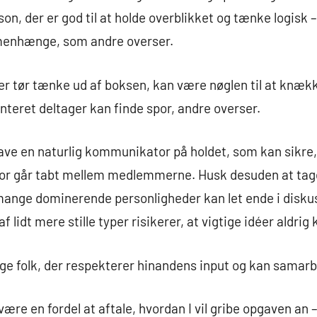
son, der er god til at holde overblikket og tænke logisk
menhænge, som andre overser.
der tør tænke ud af boksen, kan være nøglen til at knæ
nteret deltager kan finde spor, andre overser.
ave en naturlig kommunikator på holdet, som kan sikre, 
spor går tabt mellem medlemmerne. Husk desuden at tag
mange dominerende personligheder kan let ende i disku
 lidt mere stille typer risikerer, at vigtige idéer aldri
ælge folk, der respekterer hinandens input og kan samar
 være en fordel at aftale, hvordan I vil gribe opgaven an