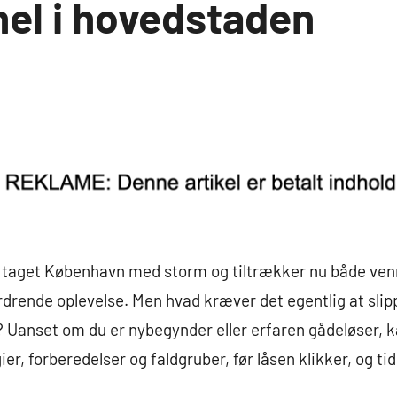
nel i hovedstaden
 taget København med storm og tiltrækker nu både venne
rdrende oplevelse. Men hvad kræver det egentlig at sli
? Uanset om du er nybegynder eller erfaren gådeløser, k
ier, forberedelser og faldgruber, før låsen klikker, og t