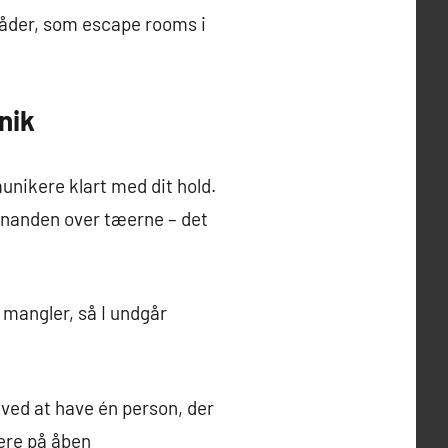
gåder, som escape rooms i
nik
unikere klart med dit hold.
hinanden over tæerne – det
 mangler, så I undgår
 ved at have én person, der
sere på åben