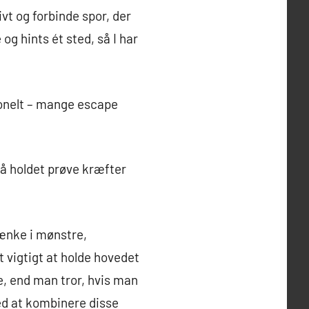
t og forbinde spor, der
og hints ét sted, så I har
ionelt – mange escape
 på holdet prøve kræfter
tænke i mønstre,
vigtigt at holde hovedet
e, end man tror, hvis man
ed at kombinere disse