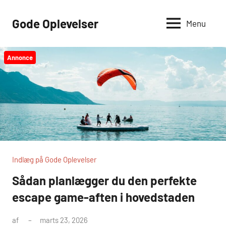
Videre
til
Gode Oplevelser
Menu
indhold
Annonce
Indlæg på Gode Oplevelser
Sådan planlægger du den perfekte
escape game-aften i hovedstaden
af
marts 23, 2026