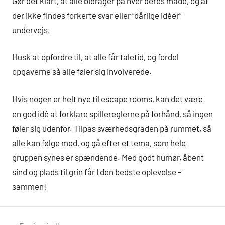
Gør det klart, at alle bidrager på hver deres måde, og at
der ikke findes forkerte svar eller “dårlige idéer”
undervejs.
Husk at opfordre til, at alle får taletid, og fordel
opgaverne så alle føler sig involverede.
Hvis nogen er helt nye til escape rooms, kan det være
en god idé at forklare spillereglerne på forhånd, så ingen
føler sig udenfor. Tilpas sværhedsgraden på rummet, så
alle kan følge med, og gå efter et tema, som hele
gruppen synes er spændende. Med godt humør, åbent
sind og plads til grin får I den bedste oplevelse –
sammen!