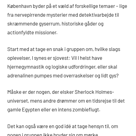
København byder på et væld af forskellige temaer – lige
fra nervepirrende mysterier med detektivarbejde til
skræmmende gyserrum, historiske gåder og
actionfyldte missioner.
Start med at tage en snak i gruppen om, hvilke slags
oplevelser, I synes er sjovest: Vil I helst have
hjernegymnastik og logiske udfordringer, eller skal
adrenalinen pumpes med overraskelser og lidt gys?
Måske er der nogen, der elsker Sherlock Holmes-
universet, mens andre drømmer om en tidsrejse til det
gamle Egypten eller en intens zombieflugt.
Det kan også være en god idé at tage hensyn til, om
nogen i gruppen ikke bryder sig om mørke,