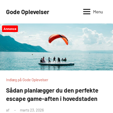
Videre
til
Gode Oplevelser
Menu
indhold
Annonce
Indlæg på Gode Oplevelser
Sådan planlægger du den perfekte
escape game-aften i hovedstaden
af
marts 23, 2026