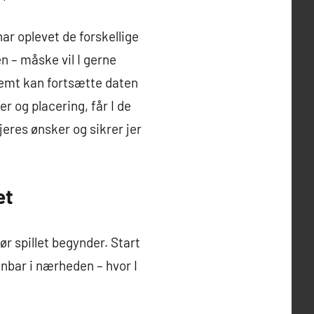
har oplevet de forskellige
 – måske vil I gerne
 nemt kan fortsætte daten
r og placering, får I de
eres ønsker og sikrer jer
et
r spillet begynder. Start
inbar i nærheden – hvor I