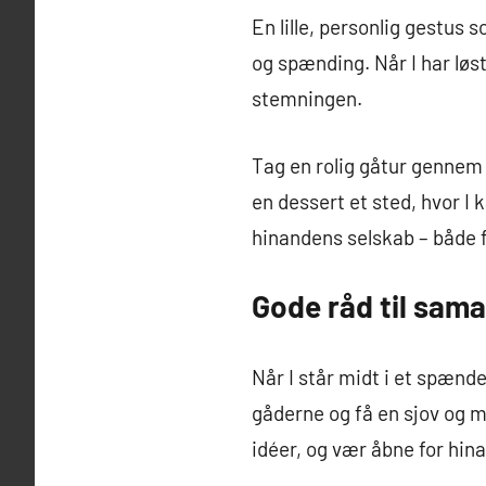
En lille, personlig gestus
og spænding. Når I har lø
stemningen.
Tag en rolig gåtur gennem 
en dessert et sted, hvor I k
hinandens selskab – både fø
Gode råd til sam
Når I står midt i et spæn
gåderne og få en sjov og 
idéer, og vær åbne for hin