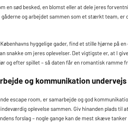
 som en sød besked, en blomst eller at dele jeres forve
st gåderne og arbejdet sammen som et stærkt team, er d
Københavns hyggelige gader, find et stille hjørne på en 
an snakke om jeres oplevelser. Det vigtigste er, at I giver
r og efter spillet – så daten får en romantisk ramme fra 
arbejde og kommunikation undervejs
dende escape room, er samarbejde og god kommunikation 
mindeværdig oplevelse sammen. Giv hinanden plads til 
andens forslag – nogle gange kan de mest skæve tanker f