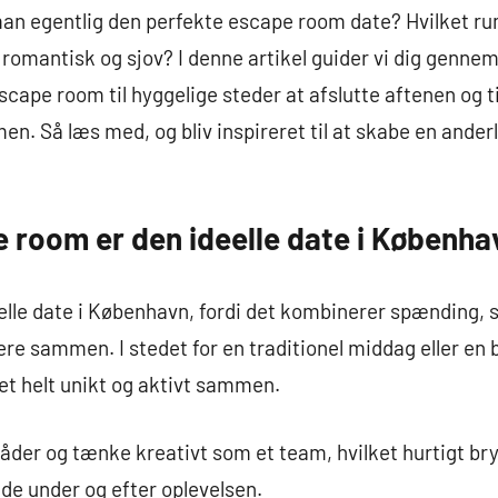
n egentlig den perfekte escape room date? Hvilket rum
romantisk og sjov? I denne artikel guider vi dig gennem 
escape room til hyggelige steder at afslutte aftenen og ti
men. Så læs med, og bliv inspireret til at skabe en ande
e room er den ideelle date i Københa
elle date i København, fordi det kombinerer spænding, 
re sammen. I stedet for en traditionel middag eller en b
et helt unikt og aktivt sammen.
åder og tænke kreativt som et team, hvilket hurtigt bry
de under og efter oplevelsen.