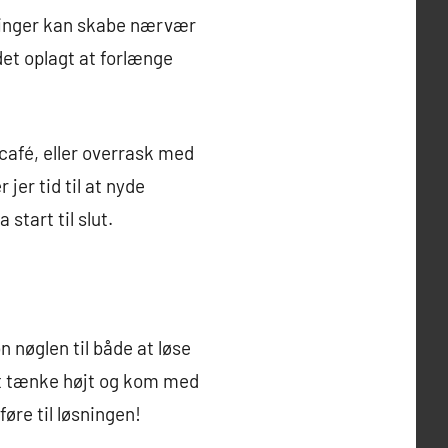
ntninger kan skabe nærvær
et oplagt at forlænge
café, eller overrask med
 jer tid til at nyde
start til slut.
nøglen til både at løse
at tænke højt og kom med
øre til løsningen!