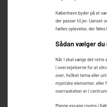
København byder på et væld
der passer til jer. Uanset 
fælles oplevelse, der føl
Sådan vælger du d
Når I skal vælge det rette 
i overvejelserne for at si
over, hvilket tema eller uni
mystiske elementer, eller f
overraskelser er i centru
Mange escape rooms i Køben