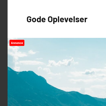
Videre
til
Gode Oplevelser
indhold
Annonce