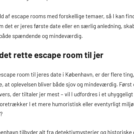
 af escape rooms med forskellige temaer, så I kan find
om det er jeres første date eller en særlig anledning, s
es både spændende og mindeværdig.
et rette escape room til jer
escape room til jeres date i København, er der flere tin
kre, at oplevelsen bliver både sjov og mindeværdig. Førs
vers, der tiltaler jer mest – vil I udfordres i et uhyggel
oretrækker I et mere humoristisk eller eventyrligt miljø
m?
havn tilbyder alt fra detektivmysterier og historiske g