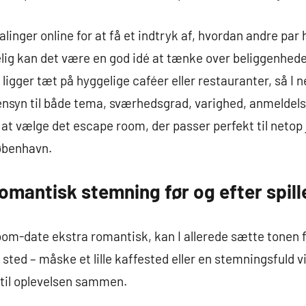
inger online for at få et indtryk af, hvordan andre par 
ig kan det være en god idé at tænke over beliggenheden
ligger tæt på hyggelige caféer eller restauranter, så I
hensyn til både tema, sværhedsgrad, varighed, anmeldelse
at vælge det escape room, der passer perfekt til netop j
øbenhavn.
romantisk stemning før og efter spill
oom-date ekstra romantisk, kan I allerede sætte tonen fø
sted – måske et lille kaffested eller en stemningsfuld v
 til oplevelsen sammen.