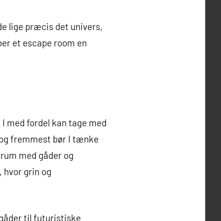
e lige præcis det univers,
kaber et escape room en
g, I med fordel kan tage med
t og fremmest bør I tænke
igt rum med gåder og
, hvor grin og
åder til futuristiske