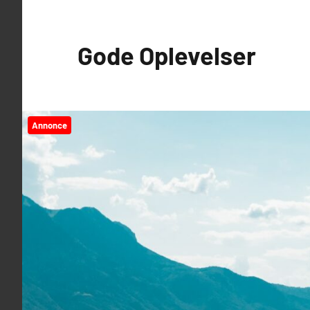
Videre
til
Gode Oplevelser
indhold
Annonce