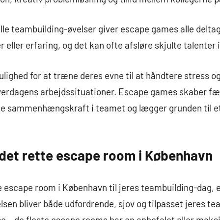
elle teambuilding-øvelser giver escape games alle delta
r eller erfaring, og det kan ofte afsløre skjulte talenter
lighed for at træne deres evne til at håndtere stress og
hverdagens arbejdssituationer. Escape games skaber fæl
iale sammenhængskraft i teamet og lægger grunden til 
det rette escape room i København
e escape room i København til jeres teambuilding-dag, er
elsen bliver både udfordrende, sjov og tilpasset jeres t
e – de fleste escape rooms har en anbefalet eller maksi