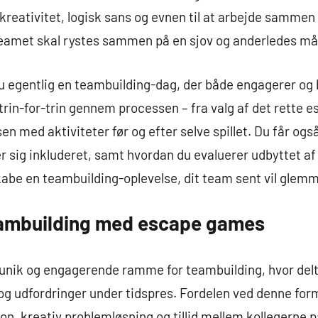
reativitet, logisk sans og evnen til at arbejde sammen 
r teamet skal rystes sammen på en sjov og anderledes m
egentlig en teambuilding-dag, der både engagerer og be
 trin-for-trin gennem processen – fra valg af det rette 
sen med aktiviteter før og efter selve spillet. Du får ogs
øler sig inkluderet, samt hvordan du evaluerer udbyttet a
 skabe en teambuilding-oplevelse, dit team sent vil glem
eambuilding med escape games
unik og engagerende ramme for teambuilding, hvor del
 og udfordringer under tidspres. Fordelen ved denne form 
, kreativ problemløsning og tillid mellem kollegerne p