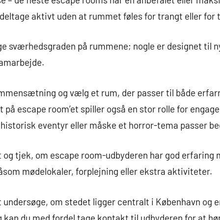
n deltage aktivt uden at rummet føles for trangt eller for
ge sværhedsgraden på rummene; nogle er designet til 
samarbejde.
mensætning og vælg et rum, der passer til både erfarn
t på escape room’et spiller også en stor rolle for engag
storisk eventyr eller måske et horror-tema passer bedst
t og tjek, om escape room-udbyderen har god erfarin
såsom mødelokaler, forplejning eller ekstra aktiviteter.
 undersøge, om stedet ligger centralt i København og e
g kan du med fordel tage kontakt til udbyderen for at hø