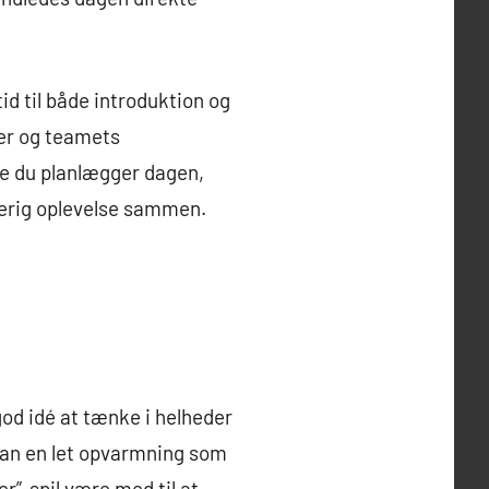
tid til både introduktion og
der og teamets
re du planlægger dagen,
terig oplevelse sammen.
od idé at tænke i helheder
 kan en let opvarmning som
r”-spil være med til at