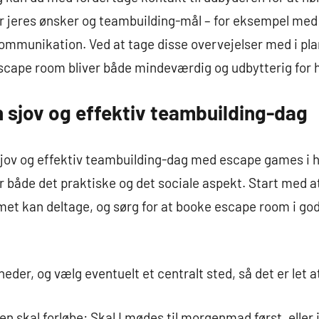
r jeres ønsker og teambuilding-mål – for eksempel med 
ommunikation. Ved at tage disse overvejelser med i pla
escape room bliver både mindeværdig og udbytterig for 
 sjov og effektiv teambuilding-dag
sjov og effektiv teambuilding-dag med escape games i h
or både det praktiske og det sociale aspekt. Start med a
t kan deltage, og sørg for at booke escape room i god t
der, og vælg eventuelt et centralt sted, så det er let a
n skal forløbe: Skal I mødes til morgenmad først, eller