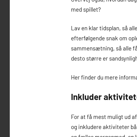
med spillet?
Lav en klar tidsplan, så al
efterfølgende snak om ople
sammensætning, så alle får
desto større er sandsynlig
Her finder du mere infor
Inkluder aktivite
For at få mest muligt ud a
og inkludere aktiviteter b
en fælles morgenmad, en ko