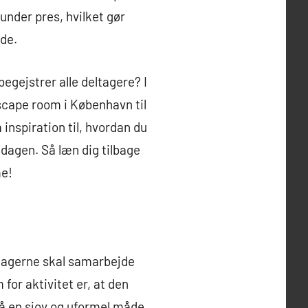
under pres, hvilket gør
åde.
gejstrer alle deltagere? I
escape room i København til
å inspiration til, hvordan du
f dagen. Så læn dig tilbage
me!
tagerne skal samarbejde
for aktivitet er, at den
å en sjov og uformel måde.