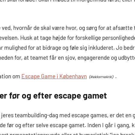
le ved, hvornår de skal være hvor, og sørg for at afsætte 
velsen. Husk at tage højde for forskellige personlighe
 mulighed for at bidrage og føle sig inkluderet. Jo bed
heden for, at teamet får en sjov, engagerende og udbyt
mation om
Escape Game i København
.
ter før og efter escape gamet
f jeres teambuilding-dag med escape games, er det en g
åde før og efter selve escape gamet. Inden I går i gang,
rt præsentationsrunde eller et humoristisk “ice breake