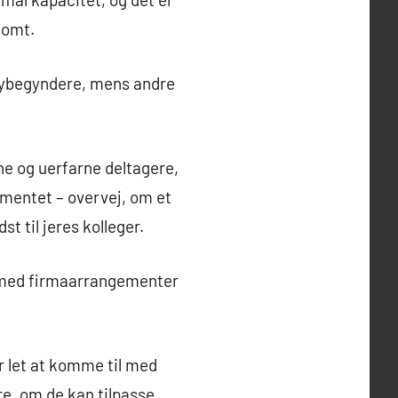
 tomt.
nybegyndere, mens andre
e og uerfarne deltagere,
ementet – overvej, om et
 til jeres kolleger.
g med firmaarrangementer
r let at komme til med
re, om de kan tilpasse