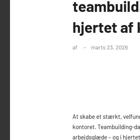
teambuild
hjertet a
af
marts 23, 2026
At skabe et stærkt, velfu
kontoret. Teambuilding-da
arbejdsglæde – og i hjerte