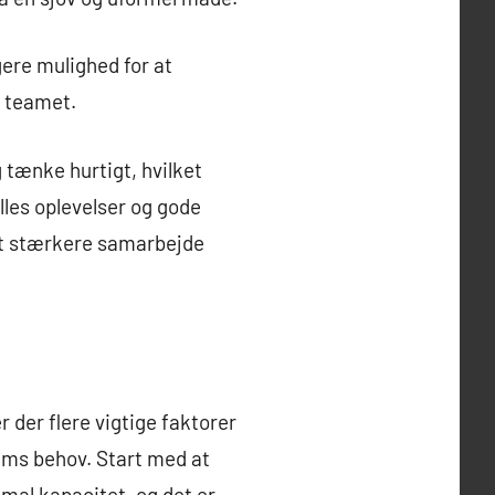
gere mulighed for at
 i teamet.
 tænke hurtigt, hvilket
les oplevelser og gode
et stærkere samarbejde
 der flere vigtige faktorer
eams behov. Start med at
mal kapacitet, og det er