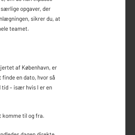
særlige opgaver, der
nlægningen, sikrer du, at
hele teamet.
jertet af København, er
t finde en dato, hvor så
id – især hvis I er en
t komme til og fra.
 indledes dagen direkte